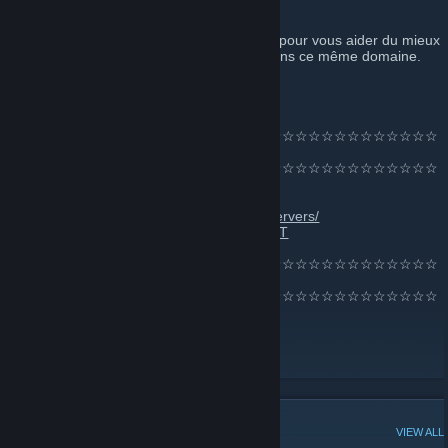
sur des serveurs de jeux.
Une partie entraide est aussi mis en place pour vous aider du mieux
que l'on peut à développer vos services dans ce même domaine.
☆☆☆☆☆☆☆☆☆☆☆☆☆☆☆☆☆☆☆☆☆☆☆☆☆☆☆☆☆☆☆☆☆
☆☆☆☆☆☆☆☆
☆☆☆☆☆☆☆☆☆☆☆☆☆☆☆☆☆☆☆☆☆☆☆☆☆☆☆☆☆☆☆☆☆
Notre Site:
https://www.clan-rmg.com/
Nos serveurs:
https://www.clan-rmg.com/servers/
Notre Discord:
https://discord.gg/tqPtgyk6yT
☆☆☆☆☆☆☆☆☆☆☆☆☆☆☆☆☆☆☆☆☆☆☆☆☆☆☆☆☆☆☆☆☆
☆☆☆☆☆☆☆☆
☆☆☆☆☆☆☆☆☆☆☆☆☆☆☆☆☆☆☆☆☆☆☆☆☆☆☆☆☆☆☆☆☆
Le site du Clan RmG
[www.Clan-RmG.com]
Bans List
[www.clan-rmg.com]
Discord
[discord.gg]
POPULAR DISCUSSIONS
VIEW ALL