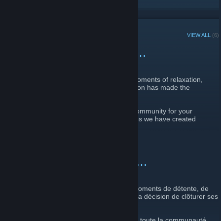
RECENT ANNOUNCEMENTS
VIEW ALL
(6)
We are closing our doors…
April 9 -
[RmG] DeStRuCtOr
| 0 Comments
After several years of providing you with moments of relaxation,
fun, and shared experiences, our association has made the
decision to shut down its servers.
We would like to warmly thank the entire community for your
presence, your loyalty, and all the memories we have created
together ❤️
READ MORE
However, the Old Generation servers will remain available (for an
indefinite period):
Nous fermons nos portes…
April 9 -
[RmG] DeStRuCtOr
| 0 Comments
Poolparty
Aim DeathMatch
Après plusieurs années à vous offrir des moments de détente, de
Antiroxx
fun et de partage, notre association a pris la décision de clôturer ses
serveurs.
You can also continue to view statistics and bans at the following
links:
Nous tenons à remercier chaleureusement toute la communauté