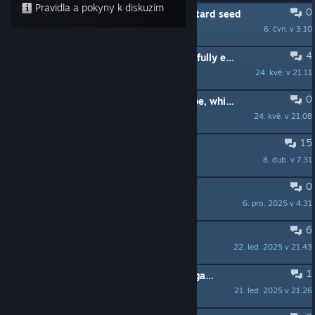
Pravidla a pokyny k diskuzím
0
"Take everything" doesn't take mustard seed
6. čvn. v 3.10
Elgareth
4
I feel as though I've gotten stuck awfully early...
24. kvě. v 21.11
archcorenth
0
Attempted an alternate oculus recipe, which didn't work (Early recipe spoilers technically)
24. kvě. v 21.08
ulzgoroth
15
The open hint thread
8. dub. v 7.31
zarf_home
0
Pneuma Pneuma Yay
6. pro. 2025 v 4.31
Zelritch
6
Plea to Zarf
22. led. 2025 v 21.43
Fosforo
1
Before I go much farther, does this game have dead ends?
21. led. 2025 v 21.26
archcorenth