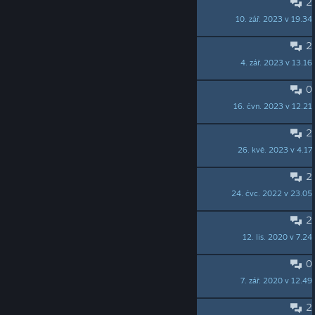
2
similar games
10. zář. 2023 v 19.34
Titania
2
Shadow (foil) card market error?
4. zář. 2023 v 13.16
bobb007
0
Good work, kid !
16. čvn. 2023 v 12.21
couiccouic78
2
Difficulty step very early ?
26. kvě. 2023 v 4.17
couiccouic78
2
Bug? Can't restore game in Linux
24. čvc. 2022 v 23.05
kansas_dave
2
Question to the Dev
12. lis. 2020 v 7.24
Squidring Tickler
0
Minor Suggestions
7. zář. 2020 v 12.49
Trick Question
2
Unable to launch game