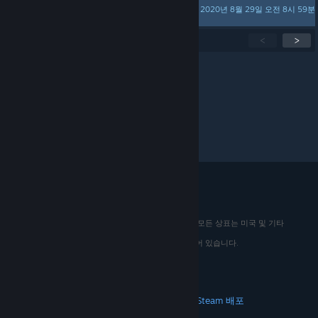
2020년 8월 29일 오전 8시 59분
mudlordzop
진행 중인 주제 총
38
개 중
1
-
15
<
>
페이지당 표시 개수:
15
30
50
© 2026 Valve Corporation. All rights reserved. 모든 상표는 미국 및 기타
국가에서 해당 소유자의 재산입니다.
해당하는 경우 모든 가격에 부가가치세가 포함되어 있습니다.
모바일 앱 다운로드
STEAM
Steam 정보
Steam 이용 약관
Steamworks
Steam 배포
기프트 카드