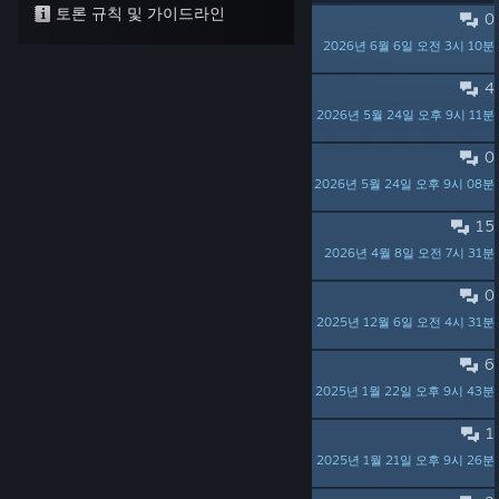
토론 규칙 및 가이드라인
0
"Take everything" doesn't take mustard seed
2026년 6월 6일 오전 3시 10분
Elgareth
4
I feel as though I've gotten stuck awfully early...
2026년 5월 24일 오후 9시 11분
archcorenth
0
Attempted an alternate oculus recipe, which didn't work (Early recipe spoilers technically)
2026년 5월 24일 오후 9시 08분
ulzgoroth
15
The open hint thread
2026년 4월 8일 오전 7시 31분
zarf_home
0
Pneuma Pneuma Yay
2025년 12월 6일 오전 4시 31분
Zelritch
6
Plea to Zarf
2025년 1월 22일 오후 9시 43분
Fosforo
1
Before I go much farther, does this game have dead ends?
2025년 1월 21일 오후 9시 26분
archcorenth