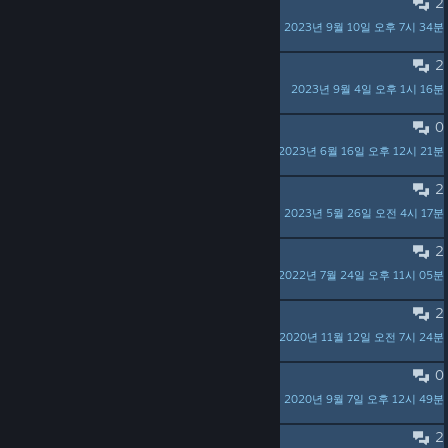
2
similar games
2023년 9월 10일 오후 7시 34분
Titania
2
Shadow (foil) card market error?
2023년 9월 4일 오후 1시 16분
bobb007
0
Good work, kid !
2023년 6월 16일 오후 12시 21분
couiccouic78
2
Difficulty step very early ?
2023년 5월 26일 오전 4시 17분
couiccouic78
2
Bug? Can't restore game in Linux
2022년 7월 24일 오후 11시 05분
kansas_dave
2
Question to the Dev
2020년 11월 12일 오전 7시 24분
Squidring Tickler
0
Minor Suggestions
2020년 9월 7일 오후 12시 49분
Trick Question
2
Unable to launch game