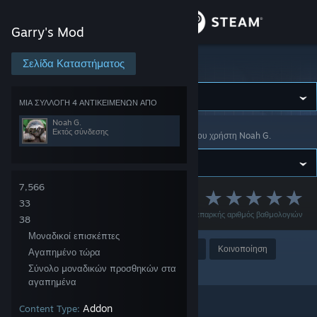
Σύνδεση
Garry's Mod
Κατάστημα
Σελίδα Καταστήματος
Garry's Mod
Κοινότητα
ΜΙΑ ΣΥΛΛΟΓΗ 4 ΑΝΤΙΚΕΙΜΕΝΩΝ ΑΠΟ
Noah G.
Εκτός σύνδεσης
Garry's Mod
>
Εργαστήρι
>
Συλλογές
>
Εργαστήρι του χρήστη Noah G.
Σχετικά
Υποστήριξη
7,566
Tera TTT Content
33
Μη επαρκής αριθμός βαθμολογιών
Αλλαγή γλώσσας
38
Μοναδικοί επισκέπτες
Αποκτήστε την εφαρμογή Steam για κινητές συσκευές
Βραβείο
Αγαπημένο
Κοινοποίηση
Αγαπημένο τώρα
Σύνολο μοναδικών προσθηκών στα
Προσθήκη στη συλλογή
Προβολή ιστοσελίδας για υπολογιστές
αγαπημένα
Addon
Content Type: