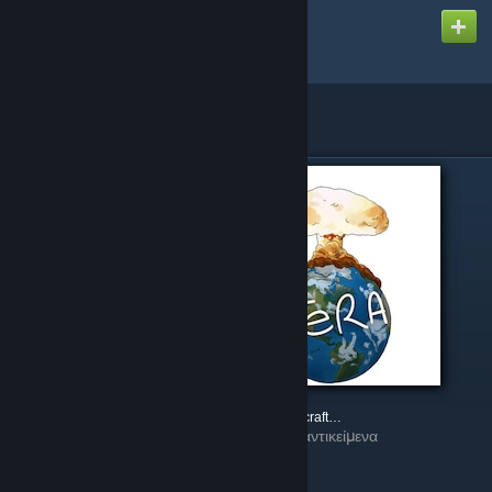
Δημιουργήθηκε από
Noah G.
Συνδεδεμένες συλλογές
(2)
Tera.GG Normal TTT Maps
Tera.GG Minecraft TTT Maps
Περιέχει 308 αντικείμενα
Περιέχει 61 αντικείμενα