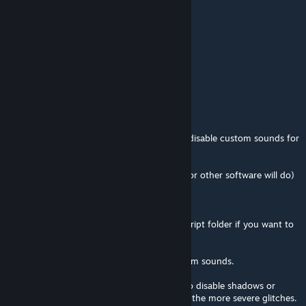
thats good and kill them all！
模
7 юли 2024 в 5:23
best mod ever
DoomQuake95
4 март 2024 в 17:45
If any of y'all are looking to enable gore or disable custom sounds for
any CI mod in general, I recommend this.
-extracting the .vpk in question (GCFscape or other software will do)
-go to the new extracted folder.
-deleting the "damagecutout" files in the script folder if you want to
force the gore
-deleting the sounds folder to disable custom sounds.
It can get reallly janky, so you might have to disable shadows or
make other adjustments to disable some of the more severe glitches.