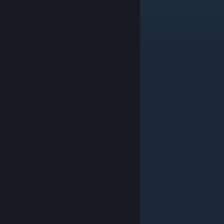
Me cambio la vida
Hobo Dice
25 март в 16:29
Perfect mod.
Pipebomb Warrior
4 март в 14:45
rage virus nico
SELI
3 март в 5:09
Nostalgia.
twitch.tv/fer123snake
11 юни 2025 в 8:14
Nico Nico Nii