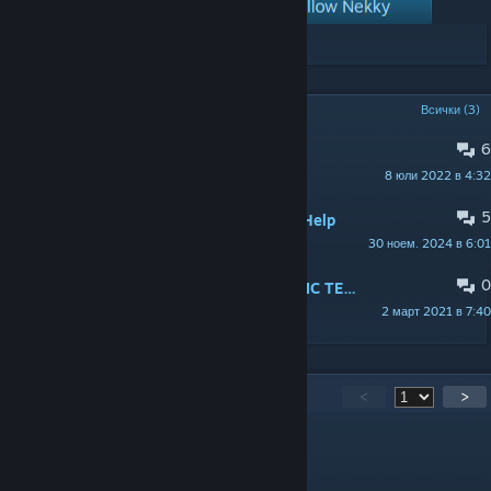
ПОПУЛЯРНИ ДИСКУСИИ
Всички (3)
6
What's Scarier Then Zombies?
8 юли 2022 в 4:32
+ Mann
5
ЗАКАЧЕНА:
PSA! Mod Support and Help
30 ноем. 2024 в 6:01
Nekky
0
ЗАКАЧЕНА:
[PSA] RELEASE OF PUBLIC TESTING BRANCH, SOURCE, AND NEWS
2 март 2021 в 7:40
Nekky
779
коментара
<
>
Saotome
14 апр. в 13:47