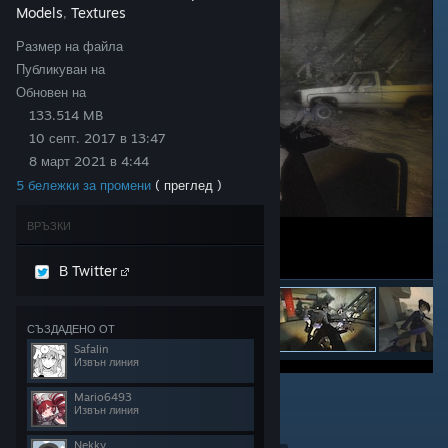
Models
Textures
,
Размер на файла
Публикуван на
Обновен на
133.514 MB
10 септ. 2017 в 13:47
8 март 2021 в 4:44
5 бележки за промени
( преглед )
ВРЪЗКИ
В Twitter
СЪЗДАДЕНО ОТ
Safalin
Извън линия
77
Mario6493
Извън линия
Награда
Nekky