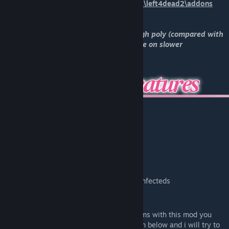
steam\steamapps\common\Left 4 Dead 2\left4dead2\addons
folder!*
*Have in mind these models are fairly high poly (compared with
the default models), so it might lag a little on slower
computers.*
Custom Physboxes
Custom Ragdolls
Custom Proportions
Custom Sounds
Hair & Skirt physics
Facial Expressions
Glowing Eyes
Custom models for ALL Uncommon infecteds
At least 2 or more Nico Nico Niis
If you found any bugs or are having problems with this mod you
can contact me by leaving a comment down below and i will try to