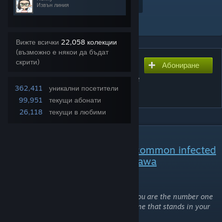
Добавяне към любими
Извън линия
Споделяне
Добавяне към колекция
Вижте всички
22,058 колекции
(възможно е някои да бъдат
скрити)
Абониране
Абониране, за да се свали
Nico Nico Niinfected! - Love
362,411
уникални посетители
Live [CI Mod]
99,951
текущи абонати
26,118
текущи в любими
ОПИСАНИЕ
Replaces all common and uncommon infected
with the School Idol, Nico Yazawa
Nico Nico Nii!
What better way to show the world that you are the number one
idol in the universe than by killing everyone that stands in your
way?