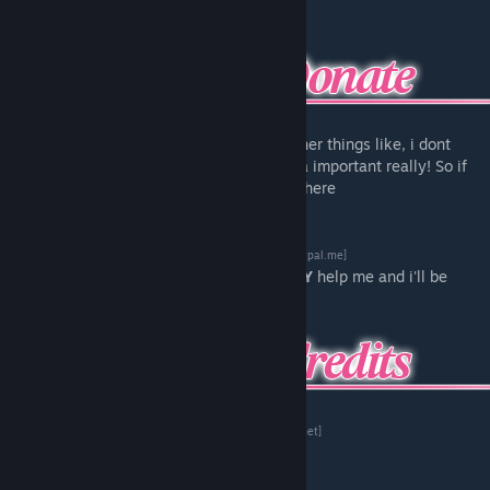
help if i can!
Want to help me keep the lights on and other things like, i dont
know, eating for example? That one's kinda important really! So if
you can maybe click this neat little button here
[www.paypal.me]
Anything you can donate will really
REALLY
help me and i'll be
thankful forever
Original MMD model:
ろんどらいん
[bowlroll.net]
Port to Source, Modeling:
Nekky
Soundmod:
Mario6493