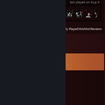
last played on Aug 9
Achievement Progress
20 of 68
View
All Recently Played
|
Wishlist
|
Reviews
Comments
View all
35
comments
Armoredツ
Apr 6 @ 2:33pm
░░█░░░█▀█░█▀▀░█▀█
▀▀█▀▀░█▀▄░█▀░░█▀▀
░░█░░░▀░▀░▀▀▀░▀░░
／ﾌﾌ ム｀ヽ