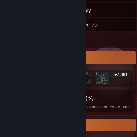
537
Games
Inventory
73
72
Screenshots
Reviews
27
Guides
Rarest Achievement Showcase
+7,381
7,387
109
59%
Achievements
Perfect Games
Avg. Game Completion Rate
Game Collector