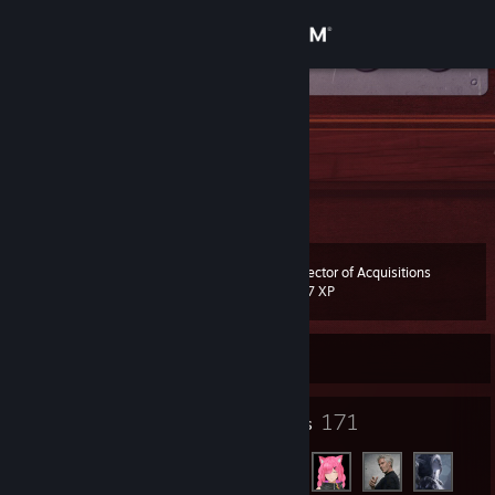
Sign in
Store
Silve0
Community
About
Director of Acquisitions
Level
Support
54
787 XP
Change language
Currently Offline
Get the Steam Mobile App
100
171
Badges
Friends
View desktop website