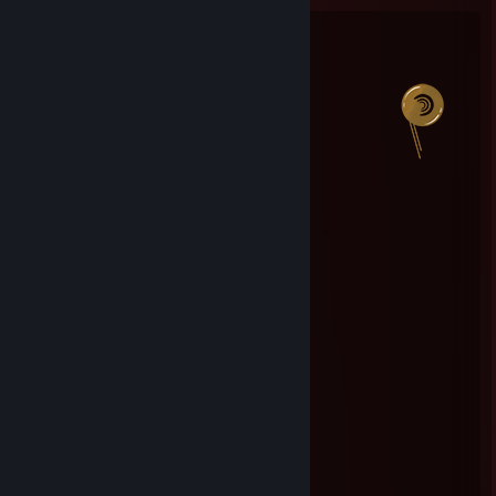
Steam Summer Saliens 2018
Level Reached
Bosses Fought
1
0
Experience Earned