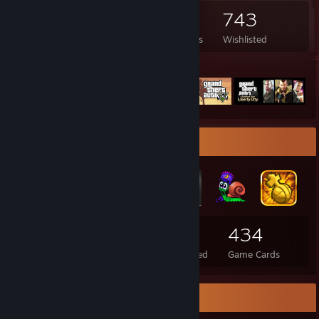
537
299
72
743
Games Owned
DLC Owned
Reviews
Wishlisted
Featured Games
Badge Collector
100
3
434
Total Badges Earned
Foil Badges Earned
Game Cards
Salien Stats