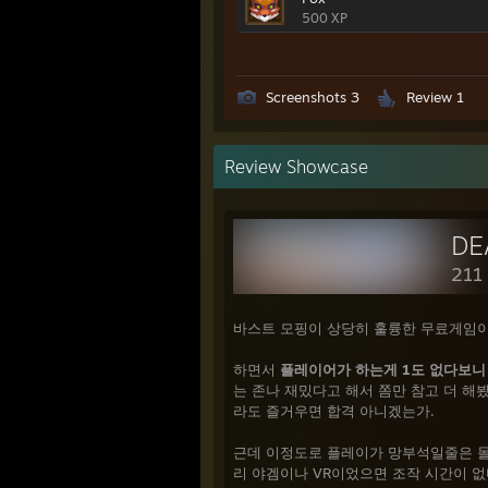
앞서 밝혔듯 사운드는 너무나 주관적인 
500 XP
고 싶다. 달리 말하면, 게임 할 때 브금
버튼을 연타하는 유형의 플레이어라면 게
Screenshots 3
Review 1
전투를 좋아하는 유저
전투는 제법 재밌는 편이다. 마냥 지루하
Review Showcase
않은 이유는, 전투에 관여하는 요소가 다
설계 과정이 지나치게 복잡하거나 제한적이
과 브레이크, 속도. 각각의 세부 개념을
언급 정도로만 쓰고 넘어가겠다.
211
스토리로서의 볼륨은 얘기가 복잡해지지만
활동하는 배경이 되는 마을, 던전, 필드도 
사냥꾼이다. 별도의 특수 직업들도 있다.
바스트 모핑이 상당히 훌륭한 무료게임이
수 있어 캐릭터 커스텀의 자유도가 높다. 
400종이 조금 안되며, 각각의 약점과 
하면서
플레이어가 하는게 1도 없다보
또 다르며, 그들의 스킬 실효성을 떠나 
는 존나 재밌다고 해서 쫌만 참고 더 해봤
라도 즐거우면 합격 아니겠는가.
사실 전투의 재미는 처음 언급한 진동과 
성공 시 피드백으로 오는 진동이 그것이다
근데 이정도로 플레이가 망부석일줄은 몰
플레이를 추천한 이유 중 하나다.
리 야겜이나 VR이었으면 조작 시간이 