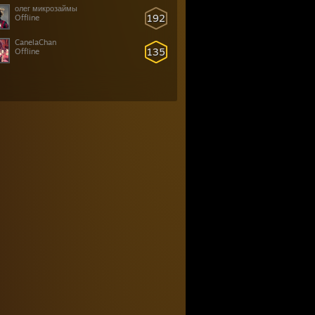
олег микрозаймы
192
Offline
CanelaChan
135
Offline