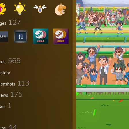
127
ges
565
mes
entory
113
eenshots
175
iews
1
des
44
ups