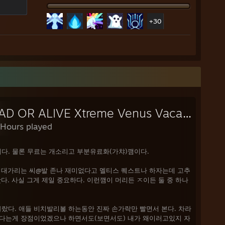
영역인데다가 글로 전달이 어려운 영역인 만큼, 이쯤에서 말을 줄이
에 아무 관심이 없거나, 컷씬이나 대화 파트에서 진행 버튼이나 스킵
임값이 아까울 것이다.
+30
지 않고, 동시에 과한 스트레스를 받지 않는다는 뜻이다. 지루하지
양하기 떄문이다. 과한 스트레스를 받지 않는 이유는, 그 요소들의
지 않기 떄문이다. 전투 시스템의 핵심은 크게 셋이다. BP, 약점
 여기서 설명할 이유는 없으니, 전투가 단조롭지 않다는 주장을 위한
DEAD OR ALIVE Xtreme Venus Vacation
 Hours played
, 전투로서의 볼륨 자체는 크다. 8명의 캐릭터가 있기에 각각이
다양하다. 기본 직업은 신관, 학자, 상인, 검사, 무희, 약사, 도적,
 서브 직업의 선택 및 변경이 자유롭고, 다른 직업의 패시브를 배울
다. 물론 무료는 개소리고 부분유료화(가챠)깸이다.
그에 따른 공격 수단(무기, 마법, 아이템 등)도 다양하다. 적은
방어도도 제각각이다.
동료로 싸울 때의
NPC와 몬스터는 그 스킬이
니
대가리는 씨@발 존나 재미없다고 멜티스 퀘스트나 하자는데 고추
전투가 단조롭진 않다. 정예 및 보스들의 패턴도 심심하지 않다.
다. 사실 그게 제일 중요하다. 이런깸이 머리든 ㅈ이든 둘 중 하나
이어지는 부분도 무시하기 힘들다. 적의 약점을 패거나, 브레이크
. 적을 정말 깨부순다고 실감하는 것도 무리가 아니다. 앞서 패드
랐다. 애들 비치발리볼 하는동안 진짜 손가락만 빨면서 본다. 차라
없다는게 장점이었겠으나 하면서도(보면서도) 내가 왜이러고있지 자