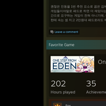
괜찮은 진동을 1번 추천 요소로 꼽은 김
게임들이야말로 패드로 하면 더 재밌다는
간으로 요구하는 게임이 전혀 아니기에, 
한테 속는 셈 치고 2만원대 패드로라도 
Leave a comment
사운드의 중요성을 높게 보는 유
게임엔 다양한 구성 요소가 있고, 그 중
Favorite Game
코에 걸면 코걸이고 귀에 걸면 귀걸인 게 
더빙도 좋다. 소리라는 감각을 어떻게 글
On
BGM 작곡가 본인의 투고와 위키를 아래
람인 만큼 허접하진 않다고 말하고 싶다.
투고
[note.com]
위키피디아
202
35
[en.wikipedia.org]
동우위키
[namu.wiki]
Hours played
Achievem
성우 더빙도 뛰어나다. 달리 할 말이 없
있는 프로다. 프로라고 완벽하지도 않고,
Fox