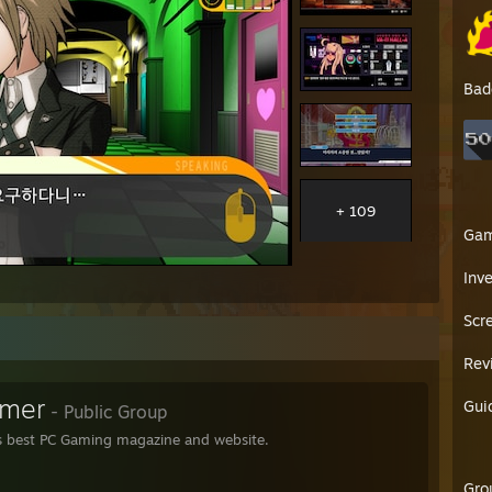
Bad
+ 109
Ga
Inv
Scr
Rev
amer
Gui
- Public Group
s best PC Gaming magazine and website.
Gro