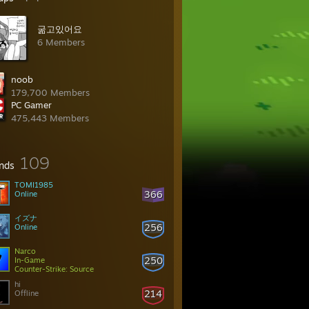
굶고있어요
6 Members
noob
179,700 Members
PC Gamer
475,443 Members
109
ends
TOMI1985
366
Online
イズナ
256
Online
Narco
250
In-Game
Counter-Strike: Source
hi
214
Offline