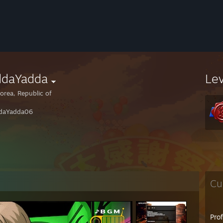
ddaYadda
Le
orea, Republic of
daYadda06
Cu
Pro