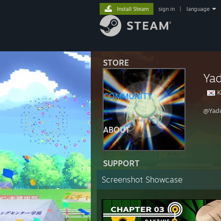
Install Steam
sign in
|
language
STORE
Ya
K
COMMUNITY
@Yad
ABOUT
SUPPORT
Screenshot Showcase