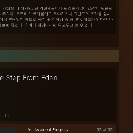
에 사심을 더 섞자면, 난 역전재판이나 단간론파같이 조작이 단순한
 주의다. 옥토패스 트래블러도 특수하거나 고난도의 조작을 실시
더욱 부담없이 패드로 하기 좋은 게임 중 하나다. 패드가 없다면 나
해보면 좋겠다. 취미가 게임이라면 두고두고 쓸 수 있다.
저
 하나인 사운드를 얼마나 중요하게 여기는지는 개개인마다 다르다.
음악에 대한 감상이다. 내 주관을 얘기하자면, BGM도 좋고, 성우
로 설명하면 좋을까? 적어도 내겐 2번 요소로 추천할 만큼 괜찮다.
e Step From Eden
에 소개하겠다. 유서 깊은 도쿄 음대 나와서 현역으로 활동하는 사
ents
다. 찾아보면 알 사람들은 다들 알만한 성우들이고, 그들은 경력이
 호불호도 있지만, 최소한 작업을 말아먹진 않는다.
Achievement Progress
35 of 35