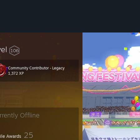
vel
106
Community Contributor - Legacy
1,372 XP
rrently Offline
25
file Awards