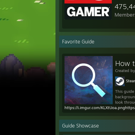
475,4
Member
Favorite Guide
How t
Created b
Ste
This guide
background
look throug
https://i.imgur.com/KLXtUoa.pnghttps:
Guide Showcase