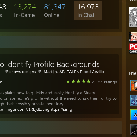
43
13,274
81,347
16,973
s
In-Game
Online
In Chat
o Identify Profile Backgrounds
y -
💜 snaws designs 💜
,
Martijn
,
ABI TALENT
, and
Aezillo
Fri
am
4,184 ratings
 explains how to quickly and easily identify a Steam
 on someone's profile without the need to ask them or try to
h their possibly private inventory.
//i.imgur.com/J1RbjdL.pnghttps://i.img