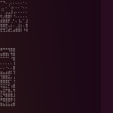
⠁⠉⠙⠄⢀⠄⠄⠄⠄⠄⠂⠄
⠄⢀⡀⠄⠈⢰⠄⠄⠄⠐⠄⠄
⠤⠈⠁⣠⣠⣸⢠⠄⠄⠄⠄⠄
⡶⢗⡰⣿⣿⠇⠘⠄⠄⠄⠄⠄
⣶⣾⣿⣿⡟⢀⠃⠄⢸⡄⠁⣸
⣿⣿⣿⣟⢄⡆⠄⢀⣪⡆⠄⣿
⢿⣟⣻⣩⣾⣃⣴⣿⣿⡇⠸⢾
⡿⠿⠛⠛⢻⣿⣿
⣶⣶⣿⣿⡆⢻⣿
⠄⠉⠉⠉⠁⠘⣿
⠄⠄⠄⠄⠄⠄⢸
⡀⠄⠄⠐⠄⠄⣿
⣿⣶⣤⣴⣾⡇⢹
⠉⢹⣿⣿⣭⡄⢠
⣶⣿⣿⣿⣏⠁⢘
⡍⢭⣭⣍⡋⢰⣿
⢀⣤⣭⡛⣿⣄⢻
⢦⣍⠻⣿⣿⣿⣸
⣀⠿⣿⣿⣿⡿⢸
⣿⣷⣦⣭⣥⣴⣿