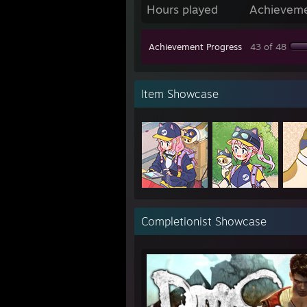
Hours played
Achievem
Achievement Progress
43 of 48
Item Showcase
Completionist Showcase