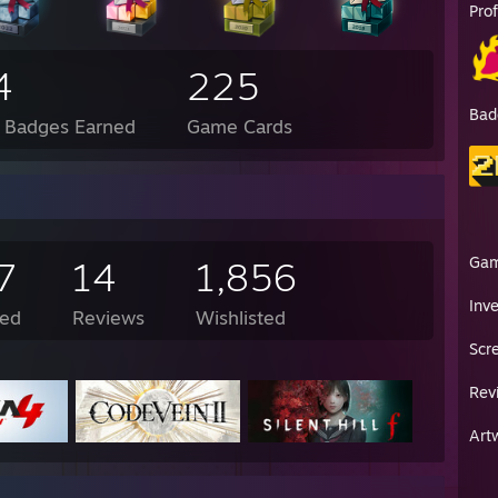
Pro
4
225
Bad
l Badges Earned
Game Cards
Ga
7
14
1,856
Inv
ed
Reviews
Wishlisted
Scr
Rev
Art