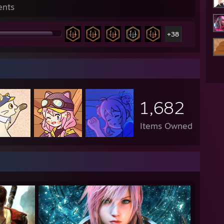
ents
+38
1,682
Items Owned