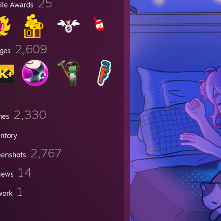
25
file Awards
2,609
ges
2,330
mes
entory
2,767
eenshots
14
iews
1
work