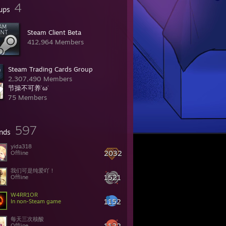
4
ups
Steam Client Beta
412,964 Members
Steam Trading Cards Group
2,307,490 Members
节操不可养˙ω˙
75 Members
597
ends
yida318
2032
Offline
我们可是纯爱吖！
1521
Offline
W4RR1OR
1152
In non-Steam game
每天三次核酸
1122
Offline