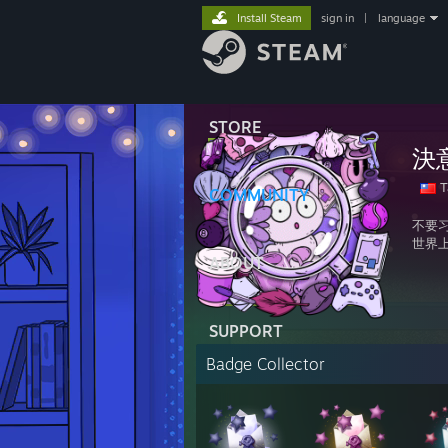
Install Steam
sign in
|
language
STORE
決
T
COMMUNITY
不要
世界
ABOUT
SUPPORT
Badge Collector