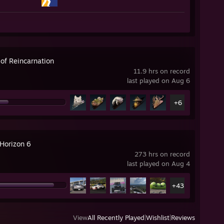
 of Reincarnation
11.9 hrs on record
last played on Aug 6
+6
 Horizon 6
273 hrs on record
last played on Aug 4
+43
View
All Recently Played
|
Wishlist
|
Reviews