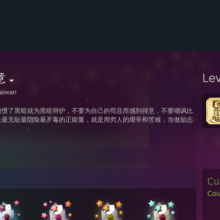
意
Le
aiwan
习惯了黑暗就为黑暗辩护，不要为自己的苟且而感到得意，不要嘲讽比自己勇敢
上最无耻最阴险最歹毒的正能量，就是用穷人的艰辛和苦难，当做励志故事愚弄
Cu
Cou