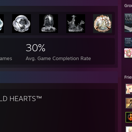
Gro
30%
Games
Avg. Game Completion Rate
Fri
LD HEARTS™