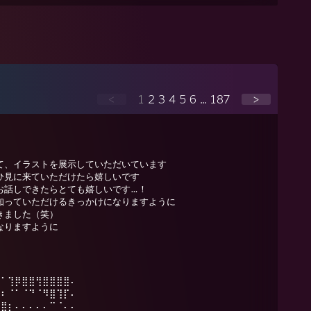
<
1
2
3
4
5
6
...
187
>
て、イラストを展示していただいています
ひ見に来ていただけたら嬉しいです
お話しできたらとても嬉しいです…！
知っていただけるきっかけになりますように
きました（笑）
なりますように
⠸⠁⢹⡿⣿⣿⢻⣿⣿⣿⣿⠄
⠰⠆⠈⠁⠈⠙⠈⠻⣿⢹⡏⠄
⣿⣿⡆⠄⠄⠄⠄⠄⠉⠈⠄⠄