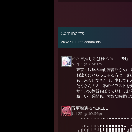
Comments
View all
1,122
comments
⋆˚✩ 皇姫しろは様 ✩˚⋆ 「JPN」
Aug 3 @ 7:58am
東京・銀座の単向街書店さんに
お近くにいらっしゃる方は、ぜ
もしお会いできたり、少しでも
たくさんの方に私のイラストを
サインの練習もばっちりしてお
新しい一週間も、素敵な時間に
五更瑠璃-Șm1K1LL
Jul 25 @ 10:56pm
⡆⣸⡟⣼⣯⠏⣾⣿⢸⣿⢸⣿⣿⣿⣿⣿⣿⡟
⡇⡟⣸⢟⣫⡅⣶⢆⡶⡆⣿⣿⣿⣿⣿⢿⣛⠃
⣧⣱⡷⣱⠿⠟⠛⠼⣇⠇⣿⣿⣿⣿⣿⣿⠃⣰