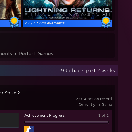
42 / 42 Achievements
ents in Perfect Games
93.7 hours past 2 weeks
er-Strike 2
2,014 hrs on record
Currently In-Game
Achievement Progress
1 of 1