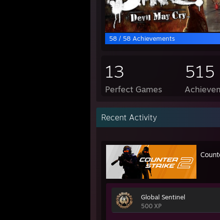
58 / 58 Achievements
13
515
Perfect Games
Achievem
Recent Activity
Count
Global Sentinel
500 XP