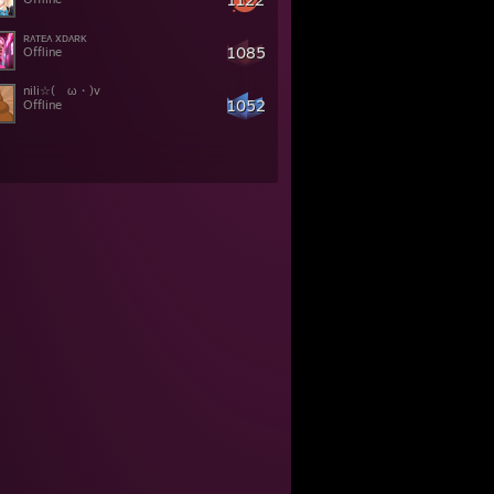
ʀᴀᴛᴇᴀ xᴅᴀʀᴋ
1085
Offline
nili☆(ゝω・)v
1052
Offline