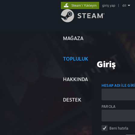
Steam'i Yükleyin
giriş yap
|
dil
MAĞAZA
TOPLULUK
Giriş
HAKKINDA
HESAP ADI ILE GIR
DESTEK
PAROLA
Beni hatırla