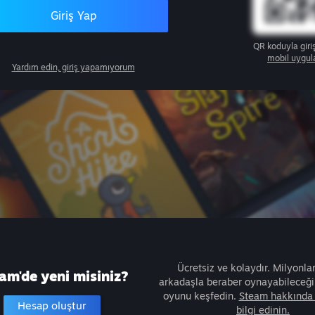
Giriş Yap
QR koduyla giri
mobil uygul
Yardım edin, giriş yapamıyorum
Ücretsiz ve kolaydır. Milyonla
am'de yeni misiniz?
arkadaşla beraber oynayabileceğin
oyunu keşfedin.
Steam hakkında 
Hesap oluştur
bilgi edinin.