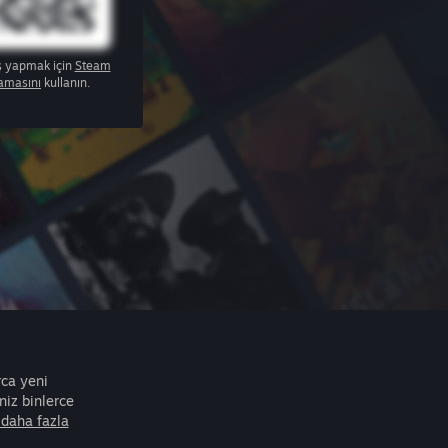
ş yapmak için
Steam
amasını
kullanın.
rca yeni
iz binlerce
daha fazla