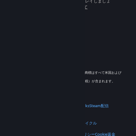
百万人もの新しいフレンドとプレイしましょ
う。
Steamについて
© 2026 Valve Corporation. All rights reserved. 商標はすべて米国および
その他の国の各社が所有します。
適用地域においては全ての価格にVAT（付加価値税）が含まれます。
モバイルアプリをダウンロード
STEAM
Steamについて
Steam利用規約
Steamworks
Steam配信
ギフトカード
VALVE
Valveについて
採用情報
ハードウェア
リサイクル
法的情報
プライバシー
アクセシビリティ
通知とポリシー
Cookie
返金