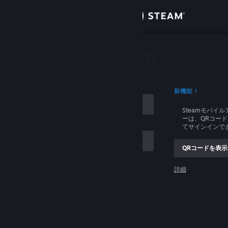
サインイン
ストア
イン
コミュニティ
ログイン
新機能！
詳細
Steamモバイ
ーは、QRコー
サポート
てサインインで
QRコードを表示
言語を変更
ントを記憶する
詳細
Steamモバイルアプリを入手
ログイン
デスクトップウェブサイトを表示
ログインできません、助けてください