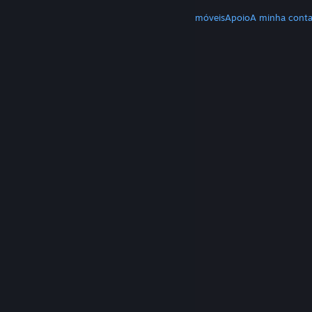
MAIS
Download do Steam
Download de apps móveis
Apoio
A minha cont