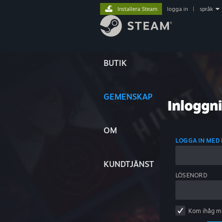
Installera Steam
logga in
|
språk
BUTIK
GEMENSKAP
Inloggn
OM
LOGGA IN ME
KUNDTJÄNST
LÖSENORD
Kom ihåg m