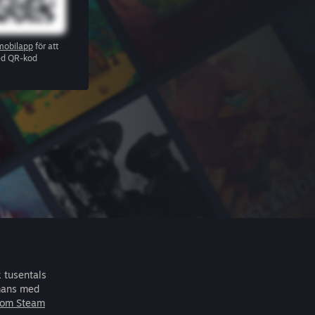
mobilapp
för att
ed QR-kod
k tusentals
mans med
 om Steam