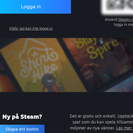
Logga in
Använd
Steams 
logga in m
Hjälp, jag kan inte logga in
Ny på Steam?
Det är gratis och enkelt. Upptäc
spel som du kan spela tillsam
miljoner av nya vänner.
Läs mer
Skapa ett konto