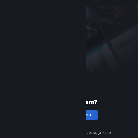
Нови сте в Steam?
Създаване на акаунт
Безплатно и лесно. Открийте хиляди игри,