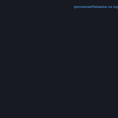
ОЩЕ
Вземете Steam
Вземане на мобилните приложения
Набавяне на по
© Valve Corporation. Всички права запазени. Всички
търговски марки принадлежат на съответните им
собственици в САЩ и други страни.
Декларация за
поверителност
|
Юридическа информация
|
Достъпност
|
Условия за ползване на Steam
|
Възстановявания
|
Бисквитки