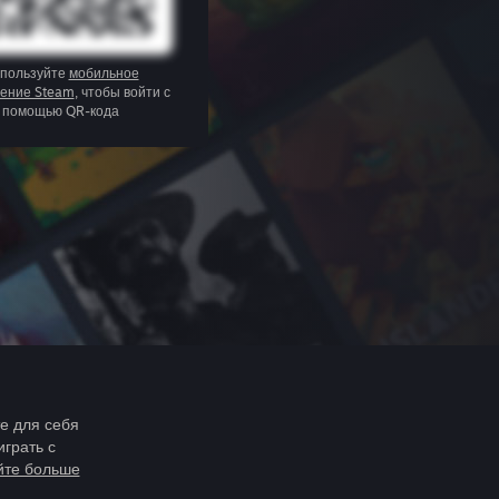
пользуйте
мобильное
ение Steam
, чтобы войти с
помощью QR-кода
те для себя
играть с
йте больше