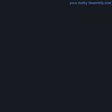
Klient služby Steam
Mobilní aplikace
Podpora služby Steam
Můj účet
© Valve Corporation. Všechna práva vyhrazena.
Všechny ochranné známky jsou vlastnictvím
příslušných subjektů v USA a dalších zemích.
Zásady
ochrany soukromí
|
Právní poučení
|
Přístupnost
|
Smlouva o užívání služby Steam
|
Vrácení peněz
|
Cookies