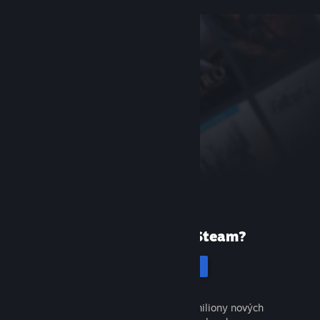
Poprvé ve službě Steam?
Vytvořit účet
Objevte tisíce skvělých her a miliony nových