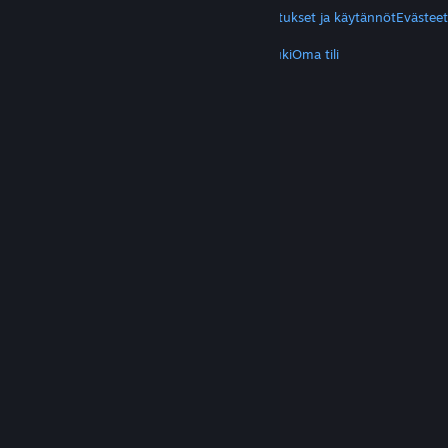
Yksityisyys
Helppokäyttötoiminnot
Ilmoitukset ja käytännöt
Evästeet
LISÄTIETOA
Hanki Steam
Mobiilisovellukset
Asiakastuki
Oma tili
© Valve Corporation. Kaikki oikeudet pidätetään.
Kaikki tavaramerkit ovat omistajiensa omaisuutta
Yhdysvalloissa ja kaikkialla maailmassa.