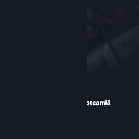
Etkö ole käyttänyt Steamiä
aiemmin?
Luo tili