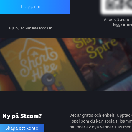
Logga in
Använd
Steams 
logga in m
Hjälp, jag kan inte logga in
Ny på Steam?
Det är gratis och enkelt. Upptäc
spel som du kan spela tillsam
miljoner av nya vänner.
Läs mer
Skapa ett konto