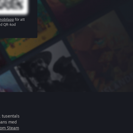
mobilapp
för att
ed QR-kod
k tusentals
mans med
 om Steam