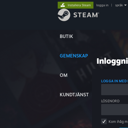
Installera Steam
logga in
|
språk
BUTIK
GEMENSKAP
Inloggn
OM
LOGGA IN ME
KUNDTJÄNST
LÖSENORD
Kom ihåg m