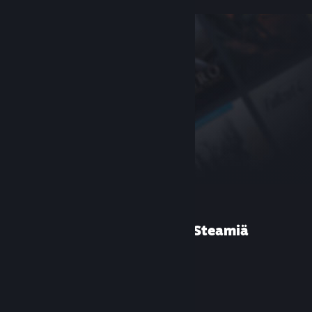
Etkö ole käyttänyt Steamiä
aiemmin?
Luo tili