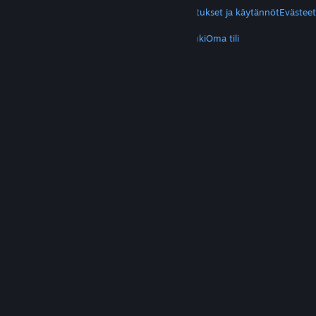
Yksityisyys
Helppokäyttötoiminnot
Ilmoitukset ja käytännöt
Evästeet
LISÄTIETOA
Hanki Steam
Mobiilisovellukset
Asiakastuki
Oma tili
© Valve Corporation. Kaikki oikeudet pidätetään.
Kaikki tavaramerkit ovat omistajiensa omaisuutta
Yhdysvalloissa ja kaikkialla maailmassa.