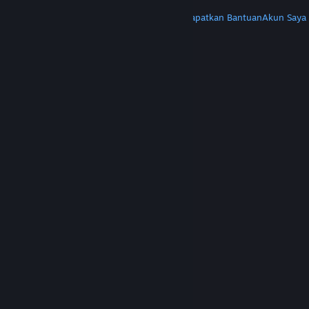
LAINNYA
Instal Steam
Dapatkan Aplikasi Seluler
Dapatkan Bantuan
Akun Saya
© Valve Corporation. Hak cipta dilindungi Undang-
Undang. Semua merek dagang merupakan hak
pemilik dari negara AS dan negara lainnya.
Kebijakan Privasi
|
Legal
|
Aksesibilitas
|
Perjanjian Pelanggan Steam
|
Pengembalian Dana
|
Cookie