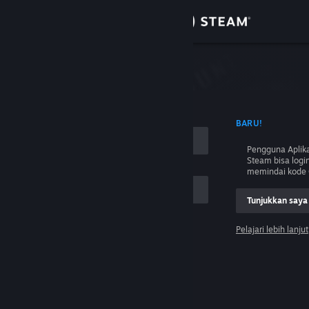
Login
Toko
Komunitas
 NAMA AKUN
BARU!
Tentang
Pengguna Aplika
Steam bisa logi
Bantuan
memindai kode 
Tunjukkan saya
Ubah bahasa
Pelajari lebih lanjut
Dapatkan Aplikasi Seluler Steam
Login
Lihat situs web desktop
Tolong, saya tidak bisa login