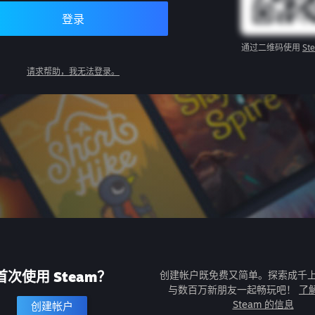
登录
通过二维码使用
St
请求帮助，我无法登录。
首次使用 Steam？
创建帐户既免费又简单。探索成千
与数百万新朋友一起畅玩吧！
了
Steam 的信息
创建帐户