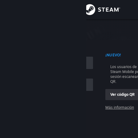
Iniciar sesión
Tienda
e sesión
Comunidad
 CON TU NOMBRE DE CUENTA
¡NUEVO!
Acerca de
Los usuarios de 
Steam Mobile pu
Soporte
sesión escanea
QR.
Cambiar idioma
Ver código QR
Descargar Steam Mobile
Más información
Iniciar sesión
Ver versión clásica
Ayuda, no puedo iniciar sesión