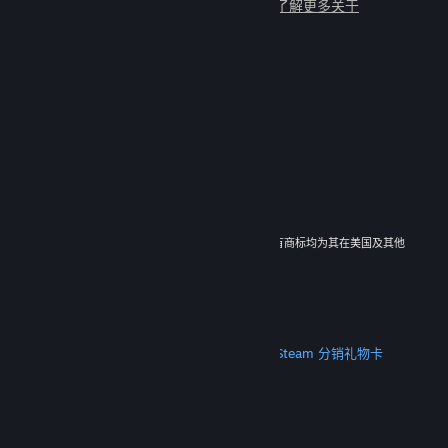
与数百万新朋友一起畅玩吧！
了解更多关于
Steam 的信息
© 2026 Valve Corporation。保留所有权利。所有商标均为其在美国及其他
国家/地区的各自持有者所有。
所有的价格均已包含增值税（如适用）。
下载手机应用
STEAM
关于 Steam
Steam 订户协议
Steamworks
Steam 分销
礼物卡
VALVE
关于 Valve
工作机会
硬件
回收
法律信息
隐私
无障碍
通知与政策
Cookie
退款
更多