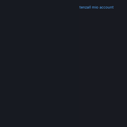
ALTRO
Scarica Steam
Scarica le app mobili
Assistenza
Il mio account