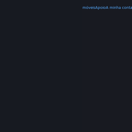
MAIS
Download do Steam
Download de apps móveis
Apoio
A minha cont