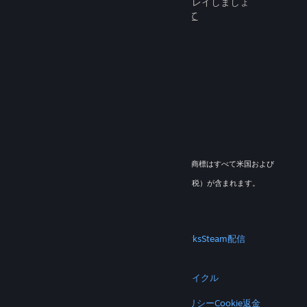
百万人もの新しいフレンドとプレイしましょ
う。
Steamについて
© 2026 Valve Corporation. All rights reserved. 商標はすべて米国および
その他の国の各社が所有します。
適用地域においては全ての価格にVAT（付加価値税）が含まれます。
モバイルアプリをダウンロード
STEAM
Steamについて
Steam利用規約
Steamworks
Steam配信
ギフトカード
VALVE
Valveについて
採用情報
ハードウェア
リサイクル
法的情報
プライバシー
アクセシビリティ
通知とポリシー
Cookie
返金