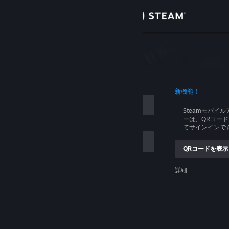
サインイン
ストア
イン
コミュニティ
ログイン
新機能！
詳細
Steamモバイ
ーは、QRコー
サポート
てサインインで
QRコードを表示
言語を変更
ントを記憶する
詳細
Steamモバイルアプリを入手
ログイン
デスクトップウェブサイトを表示
ログインできません、助けてください