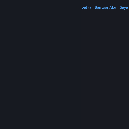
LAINNYA
Instal Steam
Dapatkan Aplikasi Seluler
Dapatkan Bantuan
Akun Saya
© Valve Corporation. Hak cipta dilindungi Undang-
Undang. Semua merek dagang merupakan hak
pemilik dari negara AS dan negara lainnya.
Kebijakan Privasi
|
Legal
|
Aksesibilitas
|
Perjanjian Pelanggan Steam
|
Pengembalian Dana
|
Cookie