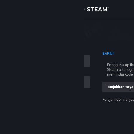
Login
Toko
Komunitas
 NAMA AKUN
BARU!
Tentang
Pengguna Aplika
Steam bisa logi
Bantuan
memindai kode 
Tunjukkan saya
Ubah bahasa
Pelajari lebih lanjut
Dapatkan Aplikasi Seluler Steam
Login
Lihat situs web desktop
Tolong, saya tidak bisa login