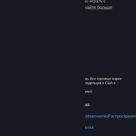
тысячи игр, в которые можно играть с
миллионами новых друзей.
Узнайте больше
о Steam
© 2026 Valve Corporation. Все права сохранены. Все торговые марки
являются собственностью соответствующих владельцев в США и
других странах.
Все цены указаны с учётом НДС (если применимо).
Установить мобильные приложения
STEAM
О Steam
Соглашение подписчика Steam
Steamworks
Распространен
VALVE
О Valve
Вакансии
Оборудование
Переработка
ПРАВОВАЯ ИНФОРМАЦИЯ