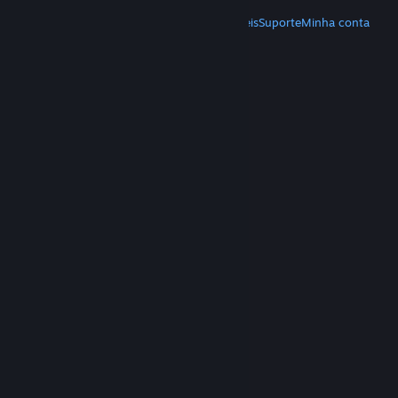
MAIS
Baixe o Steam
Baixe os aplicativos móveis
Suporte
Minha conta