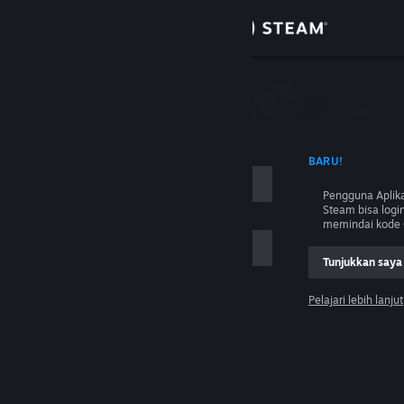
Login
Toko
Komunitas
 NAMA AKUN
BARU!
Tentang
Pengguna Aplika
Steam bisa logi
Bantuan
memindai kode 
Tunjukkan saya
Ubah bahasa
Pelajari lebih lanjut
Dapatkan Aplikasi Seluler Steam
Login
Lihat situs web desktop
Tolong, saya tidak bisa login