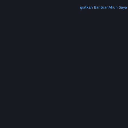
LAINNYA
Instal Steam
Dapatkan Aplikasi Seluler
Dapatkan Bantuan
Akun Saya
© Valve Corporation. Hak cipta dilindungi Undang-
Undang. Semua merek dagang merupakan hak
pemilik dari negara AS dan negara lainnya.
Kebijakan Privasi
|
Legal
|
Aksesibilitas
|
Perjanjian Pelanggan Steam
|
Pengembalian Dana
|
Cookie