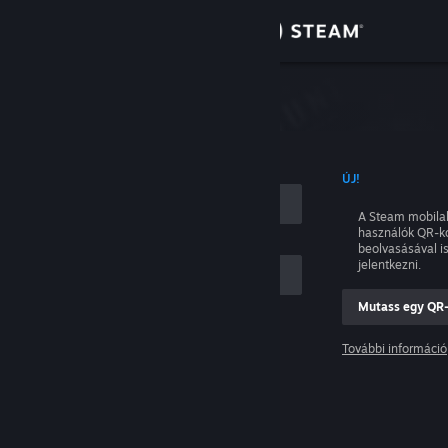
Bejelentkezés
Áruház
tkezés
Közösség
NÉVVEL
ÚJ!
Névjegy
A Steam mobila
használók QR-k
Támogatás
beolvasásával i
jelentkezni.
Nyelvváltás
Mutass egy QR
ám
A Steam mobilalkalmazás beszerzése
További információ
Belépés
Asztali weboldalra váltás
Segítség, nem tudok bejelentkezni