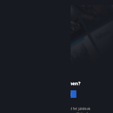
Új vagy a Steamen?
Hozz létre fiókot
Ingyenes és egyszerű. Fedezd fel játékok