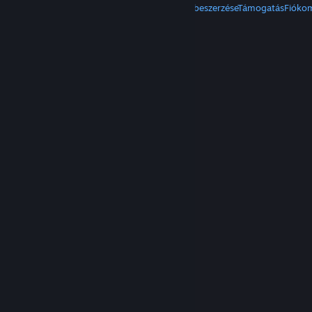
A Steam beszerzése
Mobilalkalmazások beszerzése
Támogatás
Fióko
© Valve Corporation. Minden jog fenntartva. A
védjegyek jogos tulajdonosaiké az Egyesült
Államokban és más országokban.
Adatvédelmi
szabályzat
|
Jogi információk
|
Hozzáférhetőség
|
Steam előfizetői szerződés
|
Visszatérítések
|
Sütik