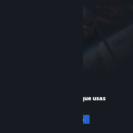
¿Es la primera vez que usas
Steam?
Crea una cuenta