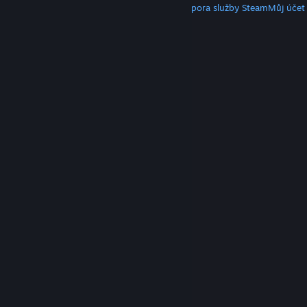
Klient služby Steam
Mobilní aplikace
Podpora služby Steam
Můj účet
© Valve Corporation. Všechna práva vyhrazena.
Všechny ochranné známky jsou vlastnictvím
příslušných subjektů v USA a dalších zemích.
Zásady
ochrany soukromí
|
Právní poučení
|
Přístupnost
|
Smlouva o užívání služby Steam
|
Vrácení peněz
|
Cookies