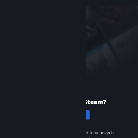
Poprvé ve službě Steam?
Vytvořit účet
Objevte tisíce skvělých her a miliony nových