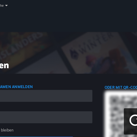
che
en
NAMEN ANMELDEN
ODER MIT QR-CO
 bleiben