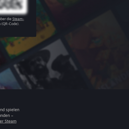
über die
Steam-
 (QR-Code).
nd spielen
unden –
er Steam