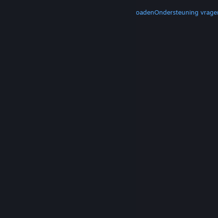
MEER
Steam downloaden
Mobiele apps downloaden
Ondersteuning vrage
© Valve Corporation. Alle rechten voorbehouden.
Alle handelsmerken zijn eigendom van hun
respectieve eigenaren in de Verenigde Staten en
andere landen.
Privacybeleid
|
Juridische
informatie
|
Toegankelijkheid
|
Steam Subscriber
Agreement
|
Terugbetalingen
|
Cookies