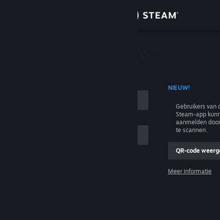
Inloggen
Winkel
n
Community
T ACCOUNTNAAM
NIEUW!
Over
Gebruikers van 
Steam-app kunn
Ondersteuning
aanmelden door
te scannen.
Taal wijzigen
QR-code weerg
e
Download de mobiele Steam-app
Meer informatie
Inloggen
Desktopwebsite weergeven
Help, ik kan niet inloggen