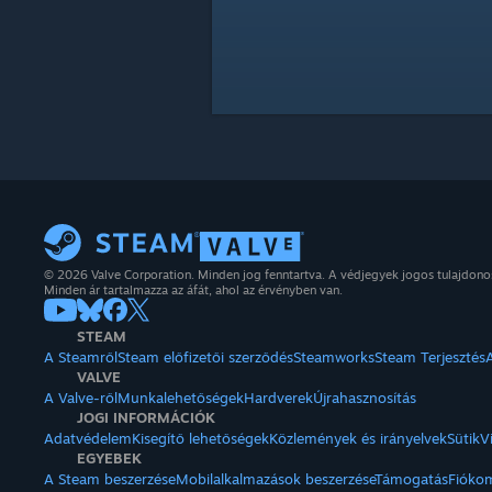
© 2026 Valve Corporation. Minden jog fenntartva. A védjegyek jogos tulajdon
Minden ár tartalmazza az áfát, ahol az érvényben van.
STEAM
A Steamről
Steam előfizetői szerződés
Steamworks
Steam Terjesztés
VALVE
A Valve-ről
Munkalehetőségek
Hardverek
Újrahasznosítás
JOGI INFORMÁCIÓK
Adatvédelem
Kisegítő lehetőségek
Közlemények és irányelvek
Sütik
V
EGYEBEK
A Steam beszerzése
Mobilalkalmazások beszerzése
Támogatás
Fióko