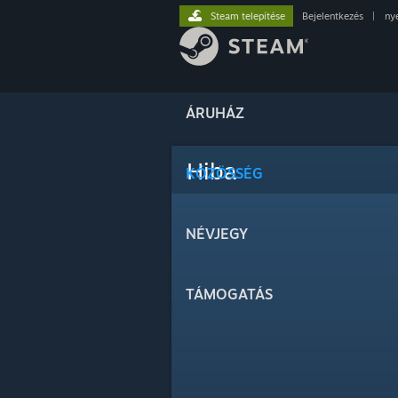
Steam telepítése
Bejelentkezés
|
ny
ÁRUHÁZ
Hiba
KÖZÖSSÉG
NÉVJEGY
TÁMOGATÁS