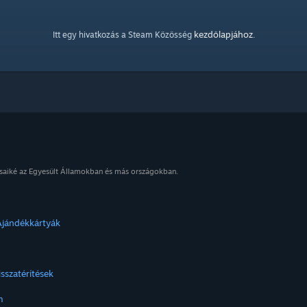
kezdőlapjához
Itt egy hivatkozás a Steam Közösség
.
osaiké az Egyesült Államokban és más országokban.
Ajándékkártyák
isszatérítések
m