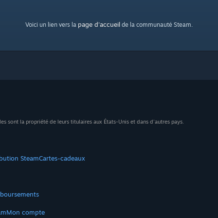
page d'accueil
Voici un lien vers la
de la communauté Steam.
sont la propriété de leurs titulaires aux États-Unis et dans d'autres pays.
ibution Steam
Cartes-cadeaux
boursements
am
Mon compte