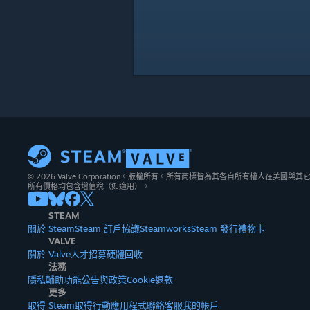
© 2026 Valve Corporation。版權所有。所有商標皆為其各自所有權人在美國
所有價格均包含增值稅（如適用）。
STEAM
關於 Steam
Steam 訂戶協議
Steamworks
Steam 發行
禮物卡
VALVE
關於 Valve
人才招募
硬體
回收
法務
隱私
輔助功能
公告與政策
Cookie
退款
更多
取得 Steam
取得行動應用程式
聯絡客服
我的帳戶