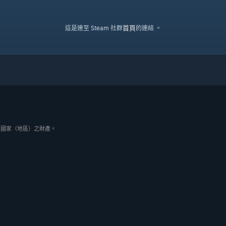
首頁
這是連至 Steam 社群
的連結 。
與其它國家（地區）之財產。