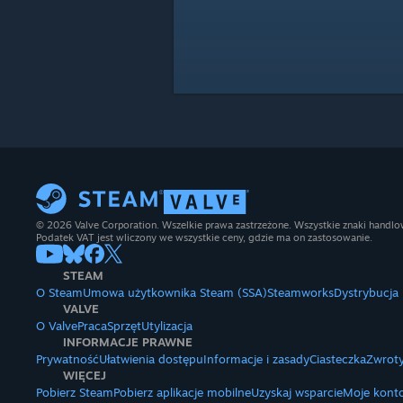
© 2026 Valve Corporation. Wszelkie prawa zastrzeżone. Wszystkie znaki handlow
Podatek VAT jest wliczony we wszystkie ceny, gdzie ma on zastosowanie.
STEAM
O Steam
Umowa użytkownika Steam (SSA)
Steamworks
Dystrybucja
VALVE
O Valve
Praca
Sprzęt
Utylizacja
INFORMACJE PRAWNE
Prywatność
Ułatwienia dostępu
Informacje i zasady
Ciasteczka
Zwroty
WIĘCEJ
Pobierz Steam
Pobierz aplikacje mobilne
Uzyskaj wsparcie
Moje kont