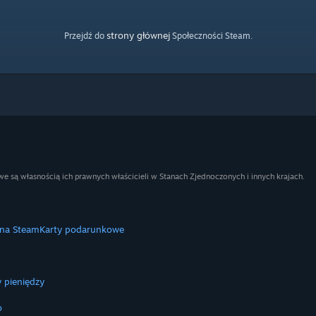
strony głównej
Przejdź do
Społeczności Steam.
e są własnością ich prawnych właścicieli w Stanach Zjednoczonych i innych krajach.
 na Steam
Karty podarunkowe
 pieniędzy
o