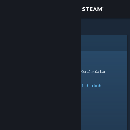
Đăng nhập
Cửa hàng
Cộng đồng
Lỗi
Thông tin
Xin thứ lỗi!
Đã có lỗi xảy ra trong quá trình xử lí yêu cầu của bạn:
Hỗ trợ
Không thể tìm thấy hồ sơ chỉ định.
Thay đổi ngôn ngữ
Cài ứng dụng Steam di động
Xem web cho desktop