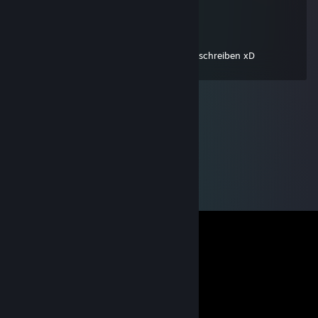
...............¸.•´¸.•*´¨) ¸.•*¨) Herzen
\o/ Blση∂ιηcheη
10 maj, 2009 @ 7:01
HoooOOO thx for add ;P 1. Beim KommI schreiben xD