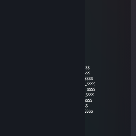
\o/ Blση∂ιηcheη
23 dec, 2009 @ 5:36
`’•,*,•’`,•’•,`’•,*,•’`,•’•,`’•,*,•’`,•
’•,`’•,*,•’`,•’•,`’•,*,•’`,•’•,`’•,*,•’`,•
.... ×`•.¸.•´× (¨`•.•´¨)Ein frohes und
....(¨`•.•´¨).. ×`•.¸.•´×besinnliches
...×`•.¸.•´×*´¨)Weihnachtsfest und einen
...............¸.•´¸.•*´¨) ¸.•*¨)guten
Rutsch
ins Jahr
__$$$$$_________________$$
_$$$$$$$____$$$$______$$$$____$$$$
$$$$$$$$___$$$$$$___$$$$$$___$$$$$$$
$$__$$$$__$$$$_$$$__$$$$$$__$$$$_$$$$
____$$$___$$$$_$$$$___$$$$__$$$$_$$$$
___$$$____$$$$_$$$$___$$$$__$$$$_$$$$
__$$$__$$_$$$$_$$$$___$$$$__$$$$_$$$$
_$$$$$$$$_$$$$_$$$$___$$$$__$$$$_$$$$
$$$$$$$$$__$$$$$$$__$$$$$$$$_$$$$$$$
____________$$$$$___$$$$$$$$__$$$$$
.... ×`•.¸.•´× (¨`•.•´¨)
....(¨`•.•´¨).. ×`•.¸.•´×wünsche
...×`•.¸.•´×*´¨)ich von ganzem