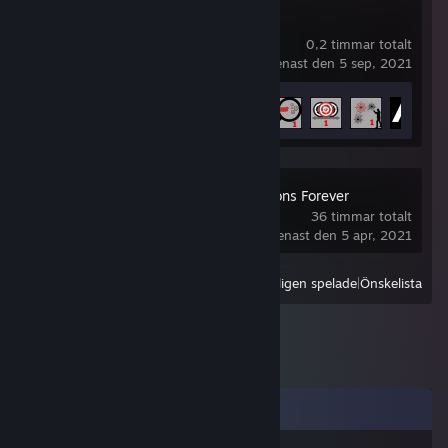
Aimlabs
0,2 timmar totalt
spelades senast den 5 sep, 2021
Prestationsförlopp
6 av 100
TrackMania Nations Forever
36 timmar totalt
spelades senast den 5 apr, 2021
Visa
Alla nyligen spelade
|
Önskelista
Kommentarer