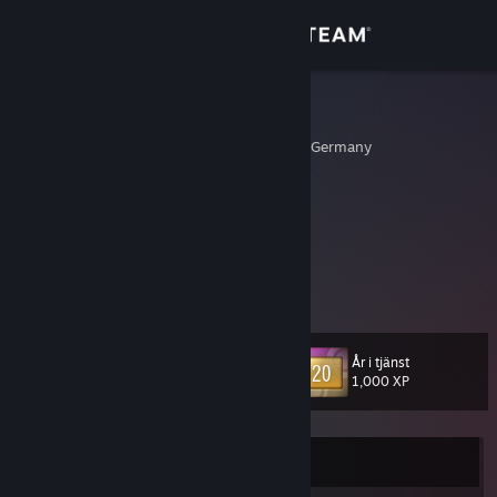
Logga in
Butik
selter
Hamburg, Hamburg, Germany
Gemenskap
Om
Keine Informationen angegeben.
http://www.bsc-clan.com
Support
bsc-clan.com
in steam
Byt språk
År i tjänst
Nivå
11
1,000 XP
Skaffa Steams mobilapp
Se skrivbordswebbplats
För närvarande Offline