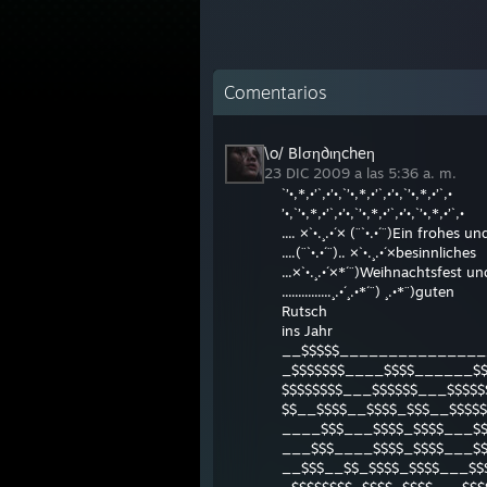
Comentarios
\o/ Blση∂ιηcheη
23 DIC 2009 a las 5:36 a. m.
`’•,*,•’`,•’•,`’•,*,•’`,•’•,`’•,*,•’`,•
’•,`’•,*,•’`,•’•,`’•,*,•’`,•’•,`’•,*,•’`,•
.... ×`•.¸.•´× (¨`•.•´¨)Ein frohes un
....(¨`•.•´¨).. ×`•.¸.•´×besinnliches
...×`•.¸.•´×*´¨)Weihnachtsfest u
...............¸.•´¸.•*´¨) ¸.•*¨)guten
Rutsch
ins Jahr
__$$$$$_______________
_$$$$$$$____$$$$______$
$$$$$$$$___$$$$$$___$$$$$
$$__$$$$__$$$$_$$$__$$$$$
____$$$___$$$$_$$$$___$$
___$$$____$$$$_$$$$___$$
__$$$__$$_$$$$_$$$$___$$