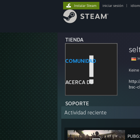
Instalar Steam
iniciar sesión
|
idiom
TIENDA
sel
H
COMUNIDAD
Keine
http:
ACERCA DE
bsc-c
SOPORTE
Actividad reciente
PUBG