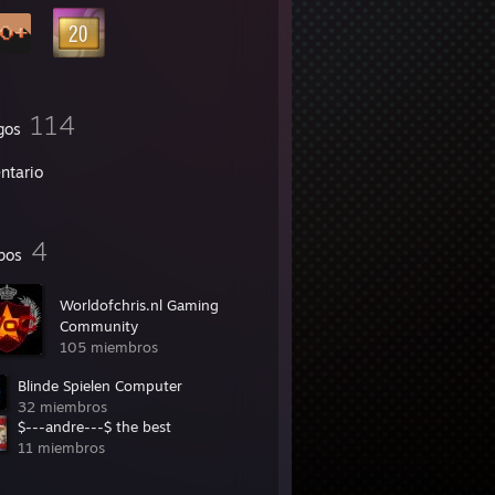
114
gos
ntario
4
pos
Worldofchris.nl Gaming
Community
105 miembros
Blinde Spielen Computer
32 miembros
$---andre---$ the best
11 miembros