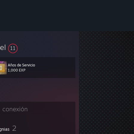
vel
11
Años de Servicio
1,000 EXP
n conexión
2
gnias