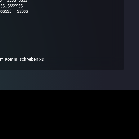
$__$$$$_$$$$
$$$_$$$$$$$
$$$$$__$$$$$
eim KommI schreiben xD