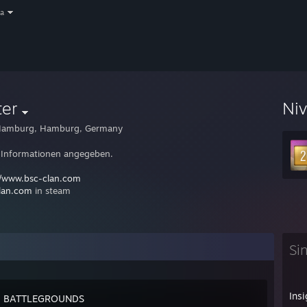
a
ter
Ni
amburg, Hamburg, Germany
 Informationen angegeben.
//www.bsc-clan.com
lan.com
in steam
Si
Insi
: BATTLEGROUNDS