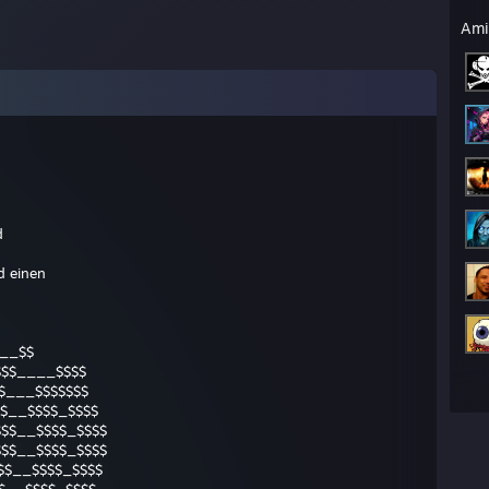
Ami
d
nd einen
__$$
$$$____$$$$
$___$$$$$$$
$__$$$$_$$$$
$$__$$$$_$$$$
$$__$$$$_$$$$
$$__$$$$_$$$$