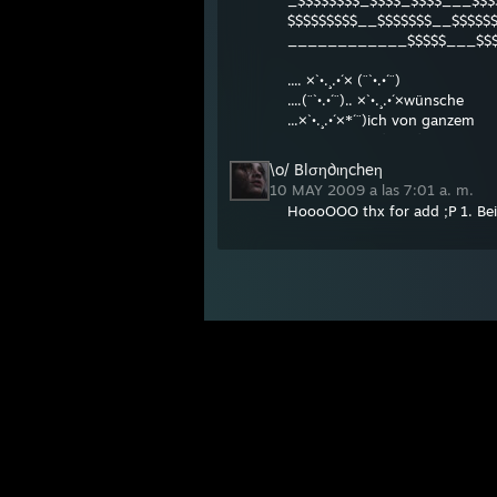
_$$$$$$$$_$$$$_$$$$___$$$
$$$$$$$$$__$$$$$$$__$$$$$
____________$$$$$___$$$
.... ×`•.¸.•´× (¨`•.•´¨)
....(¨`•.•´¨).. ×`•.¸.•´×wünsche
...×`•.¸.•´×*´¨)ich von ganzem
...............¸.•´¸.•*´¨) ¸.•*¨) Herzen
\o/ Blση∂ιηcheη
10 MAY 2009 a las 7:01 a. m.
HoooOOO thx for add ;P 1. B