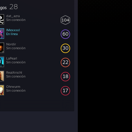
28
gos
dat_azra
104
Sin conexión
IMexxxxI
60
En línea
Nordir
30
Sin conexión
LaPearl
22
Sin conexión
RealArschl
18
Sin conexión
Ohrwurm
17
Sin conexión