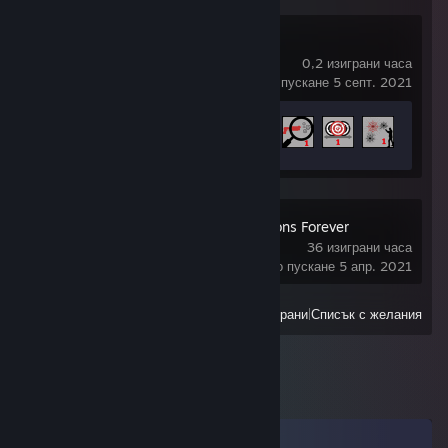
Aimlabs
0,2 изиграни часа
последно пускане 5 септ. 2021
Напредък за постижението
6 от 100
TrackMania Nations Forever
36 изиграни часа
последно пускане 5 апр. 2021
Преглед
Всички наскоро играни
|
Списък с желания
Коментари