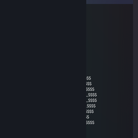
\o/ Blση∂ιηcheη
23 дек. 2009 в 5:36
`’•,*,•’`,•’•,`’•,*,•’`,•’•,`’•,*,•’`,•
’•,`’•,*,•’`,•’•,`’•,*,•’`,•’•,`’•,*,•’`,•
.... ×`•.¸.•´× (¨`•.•´¨)Ein frohes und
....(¨`•.•´¨).. ×`•.¸.•´×besinnliches
...×`•.¸.•´×*´¨)Weihnachtsfest und einen
...............¸.•´¸.•*´¨) ¸.•*¨)guten
Rutsch
ins Jahr
__$$$$$_________________$$
_$$$$$$$____$$$$______$$$$____$$$$
$$$$$$$$___$$$$$$___$$$$$$___$$$$$$$
$$__$$$$__$$$$_$$$__$$$$$$__$$$$_$$$$
____$$$___$$$$_$$$$___$$$$__$$$$_$$$$
___$$$____$$$$_$$$$___$$$$__$$$$_$$$$
__$$$__$$_$$$$_$$$$___$$$$__$$$$_$$$$
_$$$$$$$$_$$$$_$$$$___$$$$__$$$$_$$$$
$$$$$$$$$__$$$$$$$__$$$$$$$$_$$$$$$$
____________$$$$$___$$$$$$$$__$$$$$
.... ×`•.¸.•´× (¨`•.•´¨)