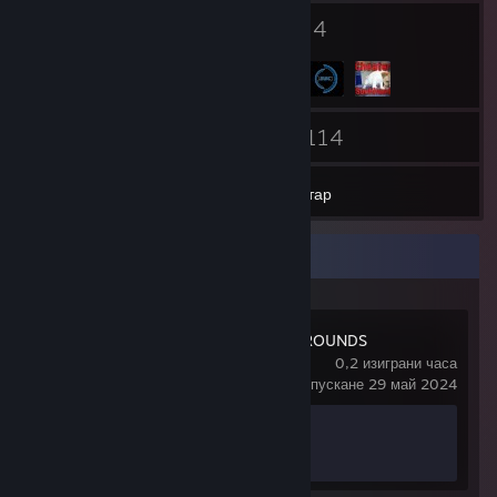
2
4
Значки
Групи
28
114
Приятели
Игри
Инвентар
Скорошна дейност
PUBG: BATTLEGROUNDS
0,2 изиграни часа
последно пускане 29 май 2024
Напредък за постижението
0 от 37