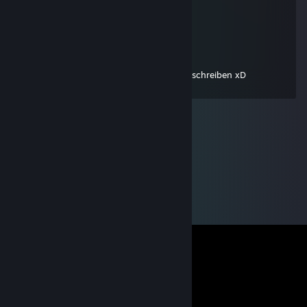
....(¨`•.•´¨).. ×`•.¸.•´×wünsche
...×`•.¸.•´×*´¨)ich von ganzem
...............¸.•´¸.•*´¨) ¸.•*¨) Herzen
\o/ Blση∂ιηcheη
10 май 2009 в 7:01
HoooOOO thx for add ;P 1. Beim KommI schreiben xD