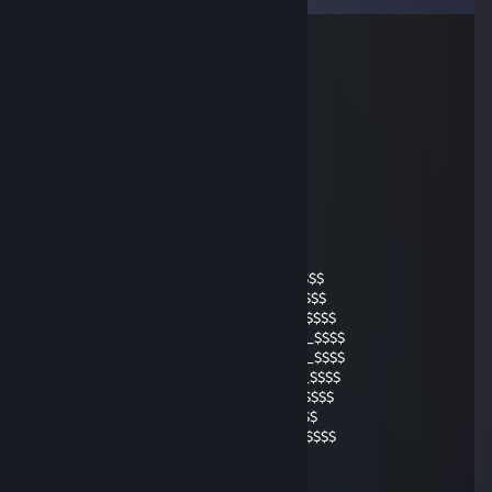
\o/ Blση∂ιηcheη
23 Δεκ 2009, 5:36
`’•,*,•’`,•’•,`’•,*,•’`,•’•,`’•,*,•’`,•
’•,`’•,*,•’`,•’•,`’•,*,•’`,•’•,`’•,*,•’`,•
.... ×`•.¸.•´× (¨`•.•´¨)Ein frohes und
....(¨`•.•´¨).. ×`•.¸.•´×besinnliches
...×`•.¸.•´×*´¨)Weihnachtsfest und einen
...............¸.•´¸.•*´¨) ¸.•*¨)guten
Rutsch
ins Jahr
__$$$$$_________________$$
_$$$$$$$____$$$$______$$$$____$$$$
$$$$$$$$___$$$$$$___$$$$$$___$$$$$$$
$$__$$$$__$$$$_$$$__$$$$$$__$$$$_$$$$
____$$$___$$$$_$$$$___$$$$__$$$$_$$$$
___$$$____$$$$_$$$$___$$$$__$$$$_$$$$
__$$$__$$_$$$$_$$$$___$$$$__$$$$_$$$$
_$$$$$$$$_$$$$_$$$$___$$$$__$$$$_$$$$
$$$$$$$$$__$$$$$$$__$$$$$$$$_$$$$$$$
____________$$$$$___$$$$$$$$__$$$$$
.... ×`•.¸.•´× (¨`•.•´¨)