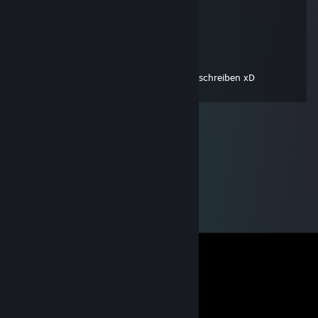
....(¨`•.•´¨).. ×`•.¸.•´×wünsche
...×`•.¸.•´×*´¨)ich von ganzem
...............¸.•´¸.•*´¨) ¸.•*¨) Herzen
\o/ Blση∂ιηcheη
10 Μαϊ 2009, 7:01
HoooOOO thx for add ;P 1. Beim KommI schreiben xD