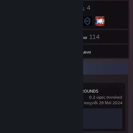
2
4
Εμβλήματα
Ομάδες
28
114
Φίλοι
Παιχνίδια
Αντικείμενα
Πρόσφατη δραστηριότητα
PUBG: BATTLEGROUNDS
0,2 ώρες συνολικά
τελευταίο παιχνίδι 29 Μαϊ 2024
Πρόοδος επιτευγμάτων
0 από 37