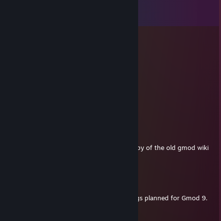
Comentarios
Ver los
100
comentarios
The Chosen One
17 FEB 2025 a las 17:05
hi
Postal
11 SEP 2024 a las 13:05
still around i see
Imafluffycat
30 MAR 2024 a las 10:05
i was wondering if you could send me a copy of the old gmod wiki
archive
Mally Saase no sojund
8 SEP 2023 a las 22:48
Keep hosting that wiki. We have good things planned for Gmod 9.
regunkyle