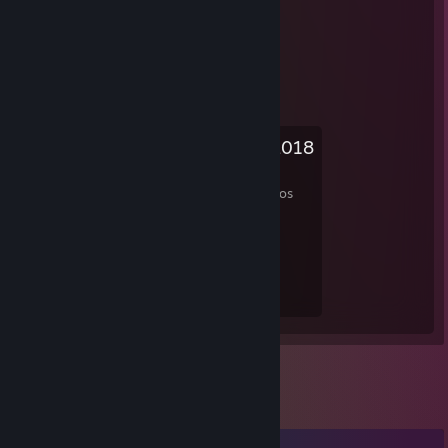
Saliens de Verano de Steam 2018
Nivel alcanzado
Jefes combatidos
1
0
Experiencia obtenida
0