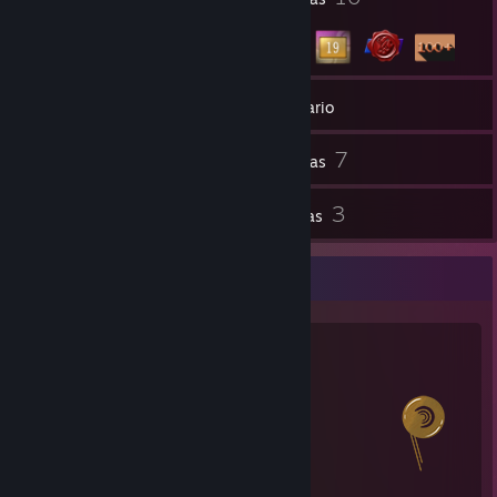
1
Grupos
Inventario
7
Capturas
1
3
Artículos del Workshop
Reseñas
Estadísticas del salien