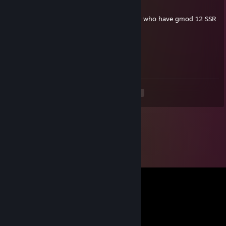
27 ABR 2023 a las 9:19
your gmod backup wiki is useful for people who have gmod 12 SSR
regunkyle
27 ABR 2023 a las 9:17
hey
<
>