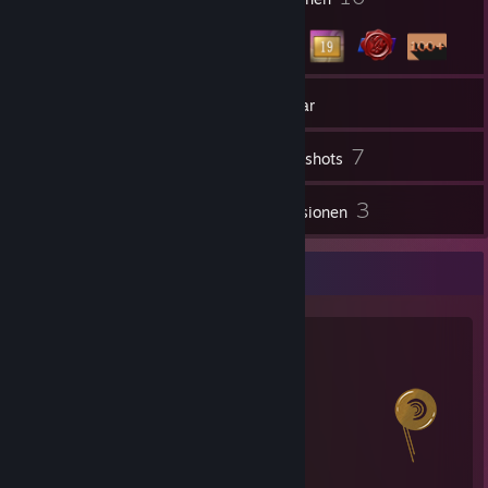
1
Gruppen
Inventar
7
Screenshots
1
3
Workshop-Inhalte
Rezensionen
Salien-Statistiken