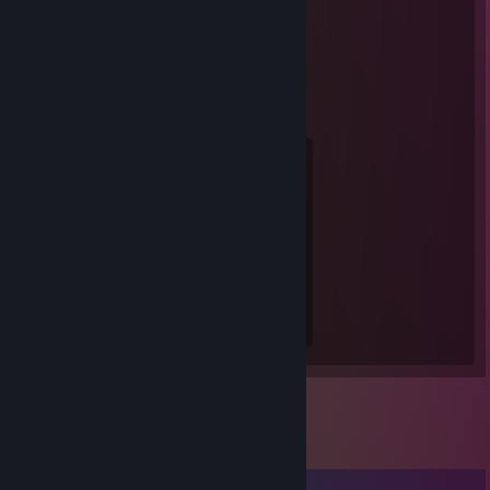
Steam-Sommer-Saliens 2018
Erreichtes Level
Bosse bekämpft
1
0
Gesammelte Erfahrung
0