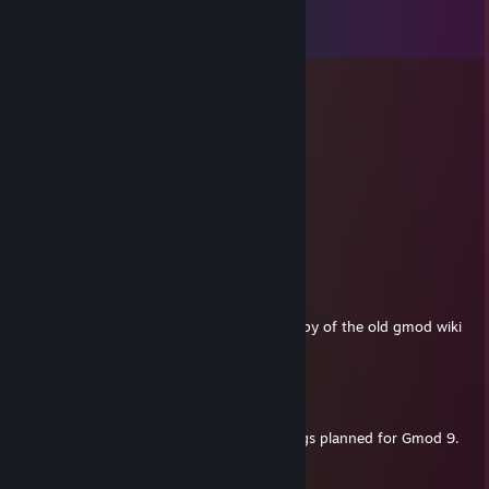
Kommentare
Alle
100
Kommentare anzeigen
The Chosen One
17. Feb. 2025 um 17:05
hi
Postal
11. Sep. 2024 um 13:05
still around i see
Imafluffycat
30. Mrz. 2024 um 10:05
i was wondering if you could send me a copy of the old gmod wiki
archive
Mally Saase no sojund
8. Sep. 2023 um 22:48
Keep hosting that wiki. We have good things planned for Gmod 9.
regunkyle