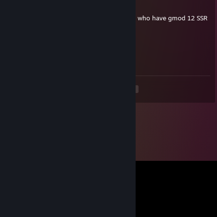
27. Apr. 2023 um 9:19
your gmod backup wiki is useful for people who have gmod 12 SSR
regunkyle
27. Apr. 2023 um 9:17
hey
<
>