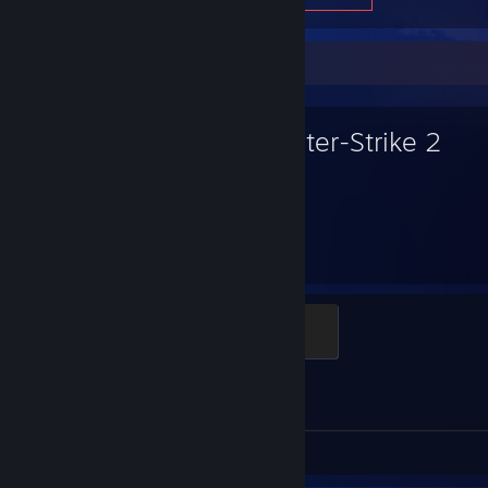
Favoritspel
Counter-Strike 2
7 767
1
Timmar spelade
Prestationer
Global Sentinel
500 XP
Prestationsförlopp
1 av 1
Skärmbilder 110