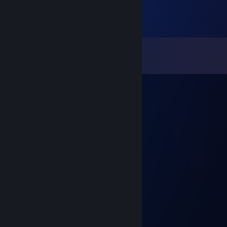
Kommentarer
Visa alla
113
kommentarer
Japa
15 jul @ 8:06
+rep best house mix
senorwall
15 jul @ 8:06
+REP NICE GAMER
hh =DDDDDDD
17 mar @ 7:13
Te iubeste fratele HEAVENACHE <3
Andrei Veres