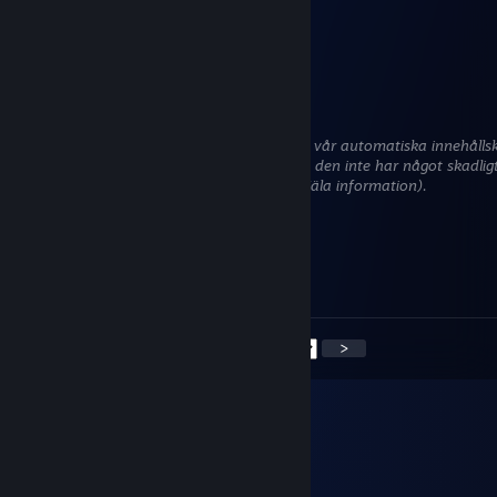
2 mar @ 0:07
Signed by AndreiVeres
+rep
MVP
12 feb @ 5:35
Denna kommentar väntar på en analys av vår automatiska innehållsk
Den döljs temporärt tills vi kan verifiera att den inte har något skadlig
(t.ex. länkar till webbsidor som försöker stjäla information).
Ana
30 sep, 2024 @ 23:09
+rep ❤ Have a nice day !
<
>