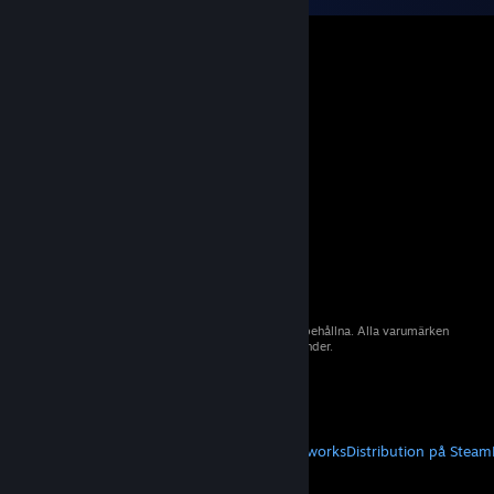
© 2026 Valve Corporation. Alla rättigheter förbehållna. Alla varumärken
tillhör sina respektive ägare i USA och andra länder.
Moms ingår i alla priser där det är tillämpligt.
Hämta mobilappar
STEAM
Om Steam
Steams abonnentavtal
Steamworks
Distribution på Steam
VALVE
Om Valve
Jobb
Maskinvara
Återvinning