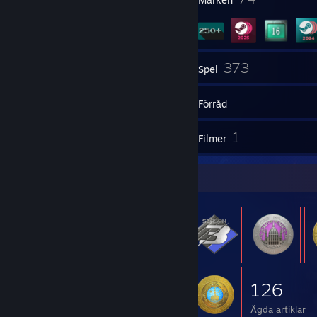
142
373
Vänner
Spel
Förråd
194
1
Skärmbilder
Filmer
Föremålsmonter
126
Ägda artiklar