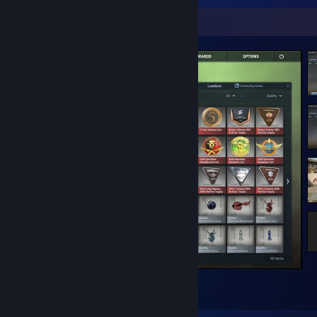
Skärmbildsmonter
2005 comp wins, 5000 hours :)))
5
3