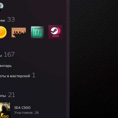
33
чки
167
ы
ентарь
1
оты в мастерской
21
ппы
SEA CSGO
Участников: 26