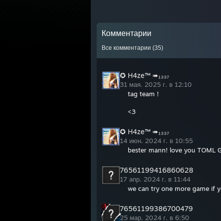
Комментарии
Все комментарии (
35
)
✪ H4ze™ ➠₁₃₃₇
31 мая. 2025 г. в 12:10
tag team !
<3
✪ H4ze™ ➠₁₃₃₇
14 июн. 2024 г. в 10:55
bester mann! love you TOML
76561199416860628
17 апр. 2024 г. в 11:44
we can try one more game if 
76561199386700479
25 мар. 2024 г. в 6:50