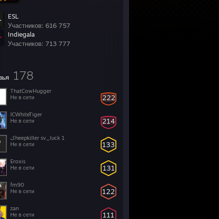
ESL
Участников: 616 757
Indiegala
Участников: 713 777
178
зья
ThatCowHugger
222
Не в сети
ICWhiteTiger
214
Не в сети
کheepkiller sv_luck 1
133
Не в сети
Eroxis
131
Не в сети
fm90
122
Не в сети
zan
111
Не в сети