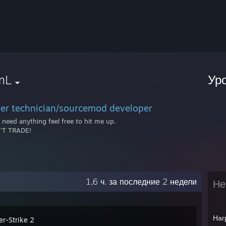
mL
Ур
ver technician/sourcemod developer
u need anything feel free to hit me up.
'T TRADE!
1,6 ч. за последние 2 недели
Не
Наг
er-Strike 2