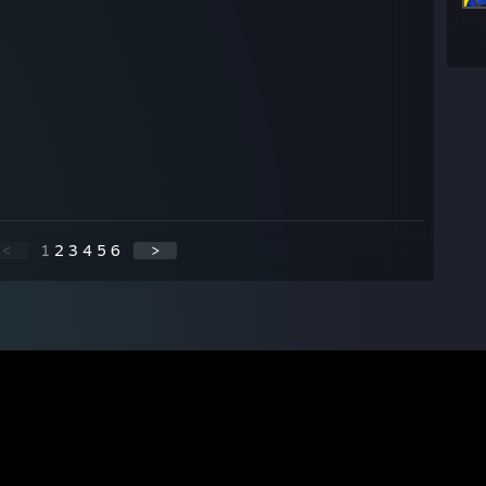
<
1
2
3
4
5
6
>