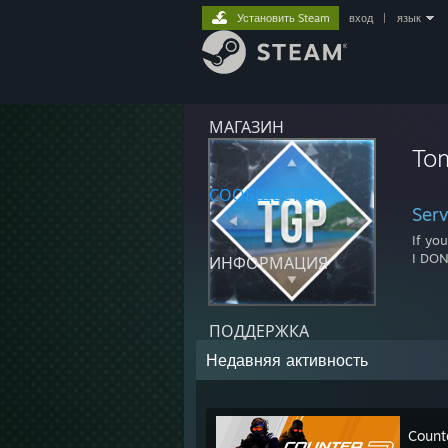
Установить Steam
вход
|
язык
МАГАЗИН
To
СООБЩЕСТВО
Ser
If yo
I DON
ИНФОРМАЦИЯ
ПОДДЕРЖКА
Недавняя активность
Count