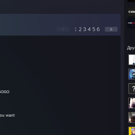
<
1
2
3
4
5
6
>
Дру
 GOGO
you want