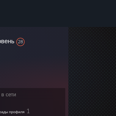
овень
28
 в сети
1
рады профиля