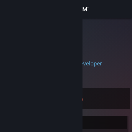
サインイン
ストア
TomL
コミュニティ
詳細
Server technician/sourcemod developer
If you need anything feel free to hit me up.
サポート
I DON'T TRADE!
言語を変更
レベル
28
Steamモバイルアプリを入手
デスクトップウェブサイトを表示
現在オフラインです。