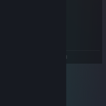
lovely profile, lets play
76561199050577232
2024年2月19日 17時24分
+rep pretty good player <3
76561199032863462
2024年2月19日 17時20分
+rep pretty good player <3
<
>