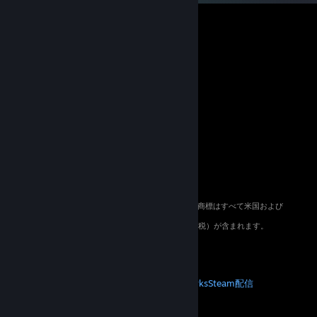
© 2026 Valve Corporation. All rights reserved. 商標はすべて米国および
その他の国の各社が所有します。
適用地域においては全ての価格にVAT（付加価値税）が含まれます。
モバイルアプリをダウンロード
STEAM
Steamについて
Steam利用規約
Steamworks
Steam配信
ギフトカード
VALVE