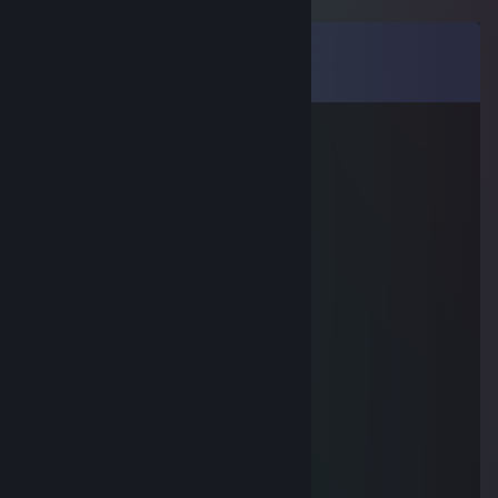
コメント
35
件のコメントを全て表示
✪ H4ze™ ➠₁₃₃₇
2025年5月31日 12時10分
tag team !
<3
✪ H4ze™ ➠₁₃₃₇
2024年6月14日 10時55分
bester mann! love you TOML GOGO
76561199416860628
2024年4月17日 11時44分
we can try one more game if you want
76561199386700479
2024年3月25日 6時50分