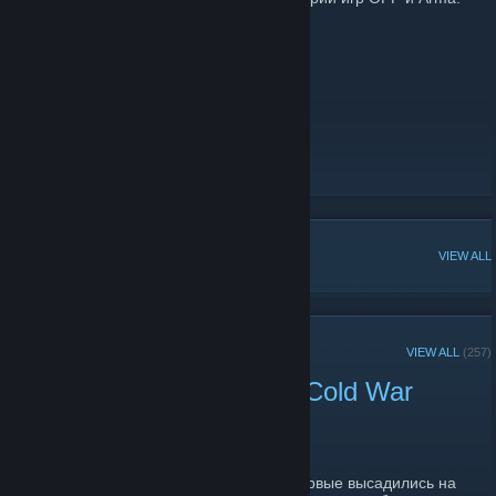
Наши сервера:
TeamSpeak 3 Server
Адрес: arma3.ru
Наш Twitter
Наша группа Вконтакте
[vk.com]
Наш канал на YouTube
POPULAR DISCUSSIONS
VIEW ALL
RECENT ANNOUNCEMENTS
VIEW ALL
(257)
Состоялся релиз Arma: Cold War
Remastered
July 16 -
xDealer
| 2 Comments
Спустя 25 лет после того, как игроки впервые высадились на