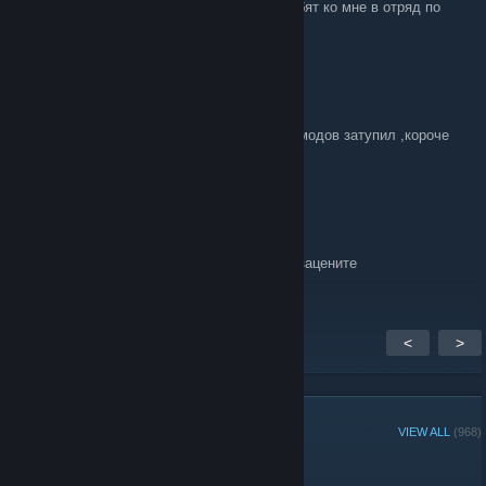
Здравствуйте!! Я набираю адекватных ребят ко мне в отряд по
всем вопросам в личку
VSEGDAODIN.88
Jun 25, 2022 @ 9:44pm
забыл как добавить список необходимых модов затупил ,короче
добавил в описание .Если что
VSEGDAODIN.88
Jun 25, 2022 @ 9:43pm
я тут миссию варлордс сделал заходите зацените
<
>
GROUP MEMBERS
VIEW ALL
(968)
Administrators