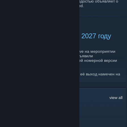
Эвероне, студия Bohemia Interactive с гордостью объявляет о
выходе Arma: Cold War Assault Remastered.
Подробности и полная статья о релизе.
[arma3.ru]
READ MORE
ARMA 4 должна выйти в 2027 году
October 17, 2024 -
xDealer
| 0 Comments
Разработчики из студии Bohemia Interactive на мероприятии
приуроченном к 25-ти юбилею студии объявили
ориентировочную дату выхода следующей номерной версии
игры серии ARMA - ARMA 4.
Игру не стоит ждать в ближайшее время, её выход намечен на
2027 год. До этого нас будут радовать новостями по разработке.
READ MORE
Ссылка на новость
[arma3.ru]
155
Comments
view all
Широ | Shiro
Dec 22, 2025 @ 11:43pm