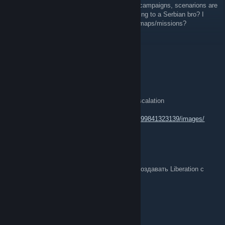
Hey Russian brothers! What Ukraine "СВО" campaigns, scenarions are
you playing in? Can you recommend something to a Serbian bro? I
want to fight with drones, do you have good maps/missions?
CyberShogun
Nov 22, 2025 @ 10:53pm
🎄 КОНКУРС “WINTER KILL MARATHON”
Призовой фонд: 30€ + 25€ + 20€
Сервер: [RU/EU][KOTH][RHS] Worldwide Escalation
136.243.69.189:2306
https://steamcommunity.com/profiles/76561199841323139/images/
Commander Shepard
Dec 21, 2022 @ 12:49pm
Привет всем, ищу кого нибудь кто умеет создавать Liberation с
модами, заплачу za "работу " :)
BlAdE^RuNNeR
Jul 3, 2022 @ 7:49am