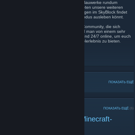
umfangreichen Zonensystem, damit eure Bauwerke rundum
geschützt sind. Die nötige Abwechslung bieten unsere weiteren
Server, auf denen ihr eure Herausforderungen im SkyBlock findet
oder eure Wahnvorstellungen im Kreativmodus ausleben könnt.
Umgeben von einer ständig wachsenden Community, die sich
gegenseitig gern unter die Arme greift, wird man von einem sehr
erfahrenen Team betreut. Unsere Server sind 24/7 online, um euch
ein außergewöhnliches und laggfreies Spielerlebnis zu bieten.
Dorfmine-Website
[www.dorfmine.com]
Dorfmine-Facebook
[www.facebook.com]
Dorfmine-Twitter
ПОПУЛЯРНЫЕ ОБСУЖДЕНИЯ
ПОКАЗАТЬ ЕЩЁ
НЕДАВНИЕ ОБЪЯВЛЕНИЯ
ПОКАЗАТЬ ЕЩЁ
(6)
🎉 Dorfmine Update auf Minecraft-
Version 1.21.8 🎉