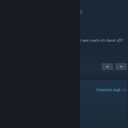
7 июл. 2015 г. в 7:38
so ein weiterer Einwohner ist hinzugekomen:D
Tüschi
25 мар. 2015 г. в 16:18
hallo :O ich bin in einer GRuppe Yay und jetzt was mach ich damit xD?
<3
<
>
УЧАСТНИКИ ГРУППЫ
ПОКАЗАТЬ ЕЩЁ
(29)
Администраторы
Модераторы